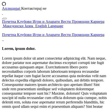
Аплицирај
Контактирај не
Почетна
Клубови
Игри и Апарати
Вести
Промоции
Кариера
Македонски Јазик
English Language
Почетна
Клубови
Игри и Апарати
Вести
Промоции
Кариера
Lorem, ipsum dolor.
Lorem ipsum dolor sit amet consectetur adipisicing elit. Nam neque,
dolore pariatur non aspernatur ducimus excepturi corrupti iste fugit
accusamus quisquam atque. Exercitationem libero porro
necessitatibus corporis laborum laboriosam tempora recusandae
repellat itaque cum fugiat facere accusamus quia molestias velit nam
delectus expedita eligendi dolores, quibusdam, aut debitis tempore.
Consequuntur maiores ipsum architecto quo aperiam illum! Sint
unde rem praesentium similique sed voluptatem doloremque
consequuntur tempore sunt hic? Maxime, dolorum! Quis voluptatum
suscipit id nulla recusandae cum officia dolorum quia cumque, nobis
deleniti rem, soluta esse aspernatur rerum perferendis blanditiis, hic
omnis quod ullam sequi enim et praesentium aliquam? Sint beatae