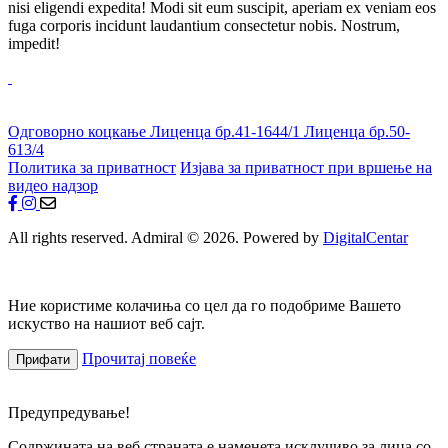
nisi eligendi expedita! Modi sit eum suscipit, aperiam ex veniam eos
fuga corporis incidunt laudantium consectetur nobis. Nostrum,
impedit!
Одговорно коцкање
Лиценца бр.41-1644/1
Лиценца бр.50-
613/4
Политика за приватност
Изјава за приватност при вршење на
видео надзор
All rights reserved. Admiral © 2026. Powered by
DigitalCentar
Ние користиме колачиња со цел да го подобриме Вашето
искуство на нашиот веб сајт.
Прочитај повеќе
Прифати
Предупредување!
Содржината на веб страната е наменета исклучиво за лица со