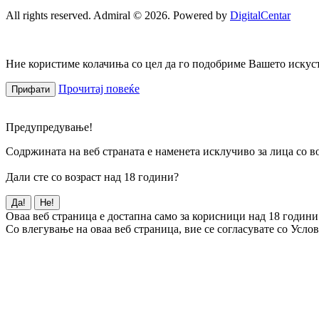
All rights reserved. Admiral © 2026. Powered by
DigitalCentar
Ние користиме колачиња со цел да го подобриме Вашето искуств
Прочитај повеќе
Прифати
Предупредување!
Содржината на веб страната е наменета исклучиво за лица со во
Дали сте со возраст над 18 години?
Да!
Не!
Оваа веб страница е достапна само за корисници над 18 години
Со влегување на оваа веб страница, вие се согласувате со Усло