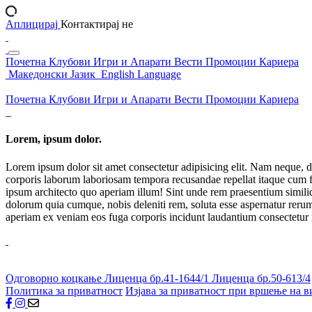
Аплицирај
Контактирај не
Почетна
Клубови
Игри и Апарати
Вести
Промоции
Кариера
Македонски Јазик
English Language
Почетна
Клубови
Игри и Апарати
Вести
Промоции
Кариера
Lorem, ipsum dolor.
Lorem ipsum dolor sit amet consectetur adipisicing elit. Nam neque, d
corporis laborum laboriosam tempora recusandae repellat itaque cum f
ipsum architecto quo aperiam illum! Sint unde rem praesentium simil
dolorum quia cumque, nobis deleniti rem, soluta esse aspernatur rerum 
aperiam ex veniam eos fuga corporis incidunt laudantium consectetur
Одговорно коцкање
Лиценца бр.41-1644/1
Лиценца бр.50-613/4
Политика за приватност
Изјава за приватност при вршење на в