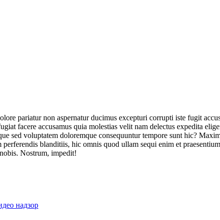
olore pariatur non aspernatur ducimus excepturi corrupti iste fugit acc
ugiat facere accusamus quia molestias velit nam delectus expedita elig
ique sed voluptatem doloremque consequuntur tempore sunt hic? Maxime
perferendis blanditiis, hic omnis quod ullam sequi enim et praesentium 
 nobis. Nostrum, impedit!
идео надзор