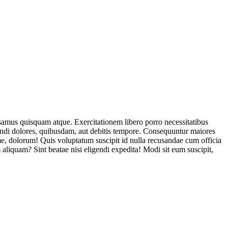
usamus quisquam atque. Exercitationem libero porro necessitatibus
endi dolores, quibusdam, aut debitis tempore. Consequuntur maiores
, dolorum! Quis voluptatum suscipit id nulla recusandae cum officia
aliquam? Sint beatae nisi eligendi expedita! Modi sit eum suscipit,