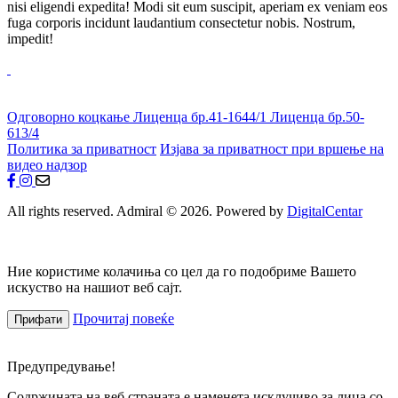
nisi eligendi expedita! Modi sit eum suscipit, aperiam ex veniam eos
fuga corporis incidunt laudantium consectetur nobis. Nostrum,
impedit!
Одговорно коцкање
Лиценца бр.41-1644/1
Лиценца бр.50-
613/4
Политика за приватност
Изјава за приватност при вршење на
видео надзор
All rights reserved. Admiral © 2026. Powered by
DigitalCentar
Ние користиме колачиња со цел да го подобриме Вашето
искуство на нашиот веб сајт.
Прочитај повеќе
Прифати
Предупредување!
Содржината на веб страната е наменета исклучиво за лица со