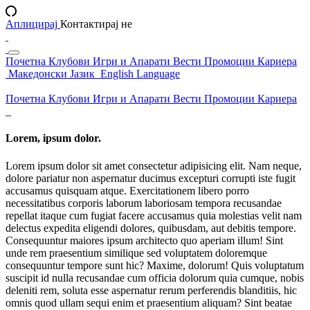
Аплицирај
Контактирај не
Почетна
Клубови
Игри и Апарати
Вести
Промоции
Кариера
Македонски Јазик
English Language
Почетна
Клубови
Игри и Апарати
Вести
Промоции
Кариера
Lorem, ipsum dolor.
Lorem ipsum dolor sit amet consectetur adipisicing elit. Nam neque,
dolore pariatur non aspernatur ducimus excepturi corrupti iste fugit
accusamus quisquam atque. Exercitationem libero porro
necessitatibus corporis laborum laboriosam tempora recusandae
repellat itaque cum fugiat facere accusamus quia molestias velit nam
delectus expedita eligendi dolores, quibusdam, aut debitis tempore.
Consequuntur maiores ipsum architecto quo aperiam illum! Sint
unde rem praesentium similique sed voluptatem doloremque
consequuntur tempore sunt hic? Maxime, dolorum! Quis voluptatum
suscipit id nulla recusandae cum officia dolorum quia cumque, nobis
deleniti rem, soluta esse aspernatur rerum perferendis blanditiis, hic
omnis quod ullam sequi enim et praesentium aliquam? Sint beatae