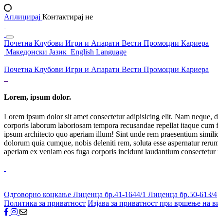
Аплицирај
Контактирај не
Почетна
Клубови
Игри и Апарати
Вести
Промоции
Кариера
Македонски Јазик
English Language
Почетна
Клубови
Игри и Апарати
Вести
Промоции
Кариера
Lorem, ipsum dolor.
Lorem ipsum dolor sit amet consectetur adipisicing elit. Nam neque, d
corporis laborum laboriosam tempora recusandae repellat itaque cum f
ipsum architecto quo aperiam illum! Sint unde rem praesentium simil
dolorum quia cumque, nobis deleniti rem, soluta esse aspernatur rerum 
aperiam ex veniam eos fuga corporis incidunt laudantium consectetur
Одговорно коцкање
Лиценца бр.41-1644/1
Лиценца бр.50-613/4
Политика за приватност
Изјава за приватност при вршење на в