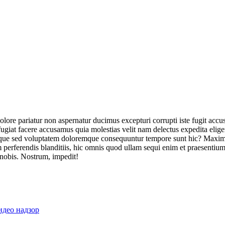
olore pariatur non aspernatur ducimus excepturi corrupti iste fugit acc
ugiat facere accusamus quia molestias velit nam delectus expedita elig
ique sed voluptatem doloremque consequuntur tempore sunt hic? Maxime
perferendis blanditiis, hic omnis quod ullam sequi enim et praesentium 
 nobis. Nostrum, impedit!
идео надзор