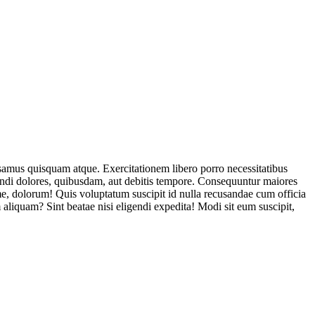
usamus quisquam atque. Exercitationem libero porro necessitatibus
endi dolores, quibusdam, aut debitis tempore. Consequuntur maiores
, dolorum! Quis voluptatum suscipit id nulla recusandae cum officia
aliquam? Sint beatae nisi eligendi expedita! Modi sit eum suscipit,