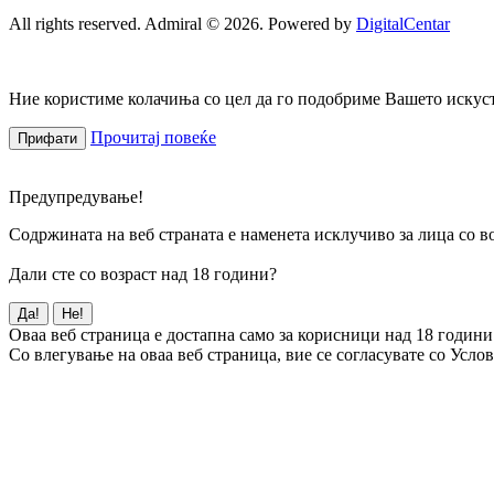
All rights reserved. Admiral © 2026. Powered by
DigitalCentar
Ние користиме колачиња со цел да го подобриме Вашето искуств
Прочитај повеќе
Прифати
Предупредување!
Содржината на веб страната е наменета исклучиво за лица со во
Дали сте со возраст над 18 години?
Да!
Не!
Оваа веб страница е достапна само за корисници над 18 години
Со влегување на оваа веб страница, вие се согласувате со Усло