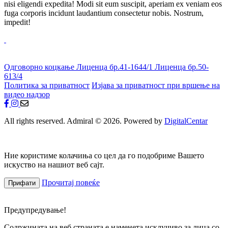
nisi eligendi expedita! Modi sit eum suscipit, aperiam ex veniam eos
fuga corporis incidunt laudantium consectetur nobis. Nostrum,
impedit!
Одговорно коцкање
Лиценца бр.41-1644/1
Лиценца бр.50-
613/4
Политика за приватност
Изјава за приватност при вршење на
видео надзор
All rights reserved. Admiral © 2026. Powered by
DigitalCentar
Ние користиме колачиња со цел да го подобриме Вашето
искуство на нашиот веб сајт.
Прочитај повеќе
Прифати
Предупредување!
Содржината на веб страната е наменета исклучиво за лица со