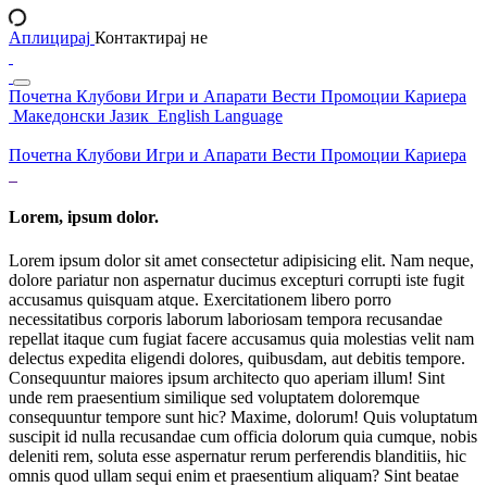
Аплицирај
Контактирај не
Почетна
Клубови
Игри и Апарати
Вести
Промоции
Кариера
Македонски Јазик
English Language
Почетна
Клубови
Игри и Апарати
Вести
Промоции
Кариера
Lorem, ipsum dolor.
Lorem ipsum dolor sit amet consectetur adipisicing elit. Nam neque,
dolore pariatur non aspernatur ducimus excepturi corrupti iste fugit
accusamus quisquam atque. Exercitationem libero porro
necessitatibus corporis laborum laboriosam tempora recusandae
repellat itaque cum fugiat facere accusamus quia molestias velit nam
delectus expedita eligendi dolores, quibusdam, aut debitis tempore.
Consequuntur maiores ipsum architecto quo aperiam illum! Sint
unde rem praesentium similique sed voluptatem doloremque
consequuntur tempore sunt hic? Maxime, dolorum! Quis voluptatum
suscipit id nulla recusandae cum officia dolorum quia cumque, nobis
deleniti rem, soluta esse aspernatur rerum perferendis blanditiis, hic
omnis quod ullam sequi enim et praesentium aliquam? Sint beatae