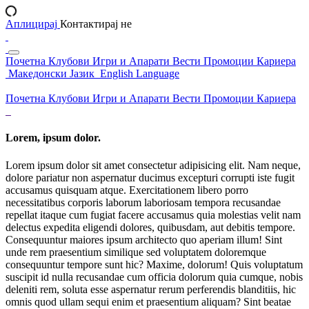
Аплицирај
Контактирај не
Почетна
Клубови
Игри и Апарати
Вести
Промоции
Кариера
Македонски Јазик
English Language
Почетна
Клубови
Игри и Апарати
Вести
Промоции
Кариера
Lorem, ipsum dolor.
Lorem ipsum dolor sit amet consectetur adipisicing elit. Nam neque,
dolore pariatur non aspernatur ducimus excepturi corrupti iste fugit
accusamus quisquam atque. Exercitationem libero porro
necessitatibus corporis laborum laboriosam tempora recusandae
repellat itaque cum fugiat facere accusamus quia molestias velit nam
delectus expedita eligendi dolores, quibusdam, aut debitis tempore.
Consequuntur maiores ipsum architecto quo aperiam illum! Sint
unde rem praesentium similique sed voluptatem doloremque
consequuntur tempore sunt hic? Maxime, dolorum! Quis voluptatum
suscipit id nulla recusandae cum officia dolorum quia cumque, nobis
deleniti rem, soluta esse aspernatur rerum perferendis blanditiis, hic
omnis quod ullam sequi enim et praesentium aliquam? Sint beatae