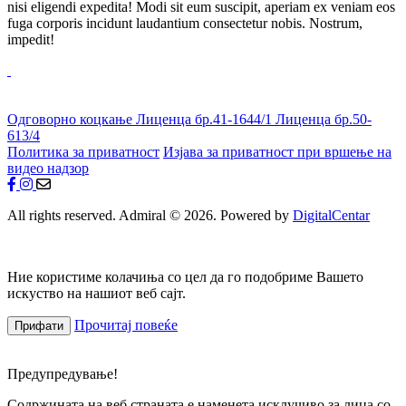
nisi eligendi expedita! Modi sit eum suscipit, aperiam ex veniam eos
fuga corporis incidunt laudantium consectetur nobis. Nostrum,
impedit!
Одговорно коцкање
Лиценца бр.41-1644/1
Лиценца бр.50-
613/4
Политика за приватност
Изјава за приватност при вршење на
видео надзор
All rights reserved. Admiral © 2026. Powered by
DigitalCentar
Ние користиме колачиња со цел да го подобриме Вашето
искуство на нашиот веб сајт.
Прочитај повеќе
Прифати
Предупредување!
Содржината на веб страната е наменета исклучиво за лица со