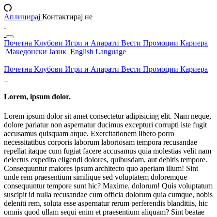
Аплицирај
Контактирај не
Почетна
Клубови
Игри и Апарати
Вести
Промоции
Кариера
Македонски Јазик
English Language
Почетна
Клубови
Игри и Апарати
Вести
Промоции
Кариера
Lorem, ipsum dolor.
Lorem ipsum dolor sit amet consectetur adipisicing elit. Nam neque,
dolore pariatur non aspernatur ducimus excepturi corrupti iste fugit
accusamus quisquam atque. Exercitationem libero porro
necessitatibus corporis laborum laboriosam tempora recusandae
repellat itaque cum fugiat facere accusamus quia molestias velit nam
delectus expedita eligendi dolores, quibusdam, aut debitis tempore.
Consequuntur maiores ipsum architecto quo aperiam illum! Sint
unde rem praesentium similique sed voluptatem doloremque
consequuntur tempore sunt hic? Maxime, dolorum! Quis voluptatum
suscipit id nulla recusandae cum officia dolorum quia cumque, nobis
deleniti rem, soluta esse aspernatur rerum perferendis blanditiis, hic
omnis quod ullam sequi enim et praesentium aliquam? Sint beatae