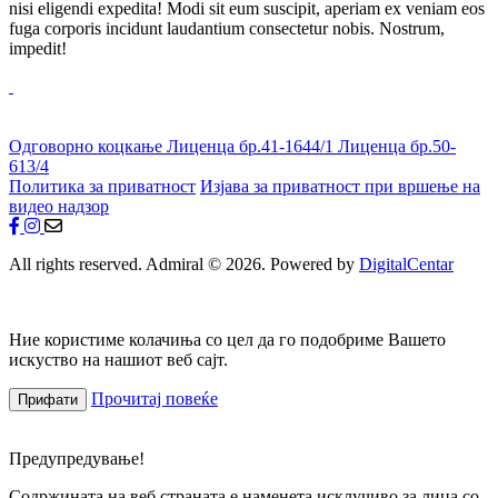
nisi eligendi expedita! Modi sit eum suscipit, aperiam ex veniam eos
fuga corporis incidunt laudantium consectetur nobis. Nostrum,
impedit!
Одговорно коцкање
Лиценца бр.41-1644/1
Лиценца бр.50-
613/4
Политика за приватност
Изјава за приватност при вршење на
видео надзор
All rights reserved. Admiral © 2026. Powered by
DigitalCentar
Ние користиме колачиња со цел да го подобриме Вашето
искуство на нашиот веб сајт.
Прочитај повеќе
Прифати
Предупредување!
Содржината на веб страната е наменета исклучиво за лица со