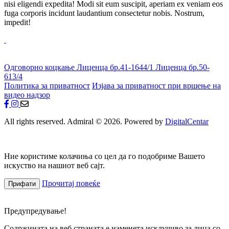
nisi eligendi expedita! Modi sit eum suscipit, aperiam ex veniam eos
fuga corporis incidunt laudantium consectetur nobis. Nostrum,
impedit!
Одговорно коцкање
Лиценца бр.41-1644/1
Лиценца бр.50-
613/4
Политика за приватност
Изјава за приватност при вршење на
видео надзор
All rights reserved. Admiral © 2026. Powered by
DigitalCentar
Ние користиме колачиња со цел да го подобриме Вашето
искуство на нашиот веб сајт.
Прочитај повеќе
Прифати
Предупредување!
Содржината на веб страната е наменета исклучиво за лица со