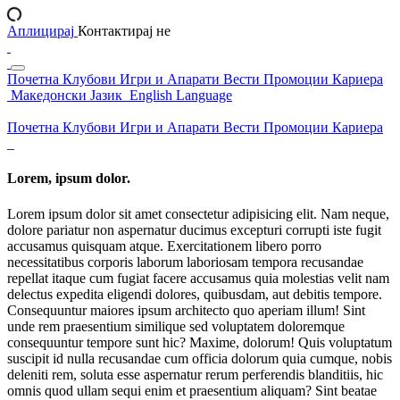
Аплицирај
Контактирај не
Почетна
Клубови
Игри и Апарати
Вести
Промоции
Кариера
Македонски Јазик
English Language
Почетна
Клубови
Игри и Апарати
Вести
Промоции
Кариера
Lorem, ipsum dolor.
Lorem ipsum dolor sit amet consectetur adipisicing elit. Nam neque,
dolore pariatur non aspernatur ducimus excepturi corrupti iste fugit
accusamus quisquam atque. Exercitationem libero porro
necessitatibus corporis laborum laboriosam tempora recusandae
repellat itaque cum fugiat facere accusamus quia molestias velit nam
delectus expedita eligendi dolores, quibusdam, aut debitis tempore.
Consequuntur maiores ipsum architecto quo aperiam illum! Sint
unde rem praesentium similique sed voluptatem doloremque
consequuntur tempore sunt hic? Maxime, dolorum! Quis voluptatum
suscipit id nulla recusandae cum officia dolorum quia cumque, nobis
deleniti rem, soluta esse aspernatur rerum perferendis blanditiis, hic
omnis quod ullam sequi enim et praesentium aliquam? Sint beatae