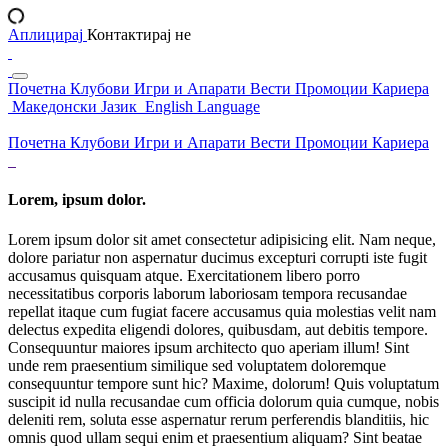
Аплицирај
Контактирај не
Почетна
Клубови
Игри и Апарати
Вести
Промоции
Кариера
Македонски Јазик
English Language
Почетна
Клубови
Игри и Апарати
Вести
Промоции
Кариера
Lorem, ipsum dolor.
Lorem ipsum dolor sit amet consectetur adipisicing elit. Nam neque,
dolore pariatur non aspernatur ducimus excepturi corrupti iste fugit
accusamus quisquam atque. Exercitationem libero porro
necessitatibus corporis laborum laboriosam tempora recusandae
repellat itaque cum fugiat facere accusamus quia molestias velit nam
delectus expedita eligendi dolores, quibusdam, aut debitis tempore.
Consequuntur maiores ipsum architecto quo aperiam illum! Sint
unde rem praesentium similique sed voluptatem doloremque
consequuntur tempore sunt hic? Maxime, dolorum! Quis voluptatum
suscipit id nulla recusandae cum officia dolorum quia cumque, nobis
deleniti rem, soluta esse aspernatur rerum perferendis blanditiis, hic
omnis quod ullam sequi enim et praesentium aliquam? Sint beatae