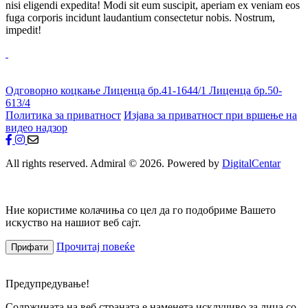
nisi eligendi expedita! Modi sit eum suscipit, aperiam ex veniam eos
fuga corporis incidunt laudantium consectetur nobis. Nostrum,
impedit!
Одговорно коцкање
Лиценца бр.41-1644/1
Лиценца бр.50-
613/4
Политика за приватност
Изјава за приватност при вршење на
видео надзор
All rights reserved. Admiral © 2026. Powered by
DigitalCentar
Ние користиме колачиња со цел да го подобриме Вашето
искуство на нашиот веб сајт.
Прочитај повеќе
Прифати
Предупредување!
Содржината на веб страната е наменета исклучиво за лица со