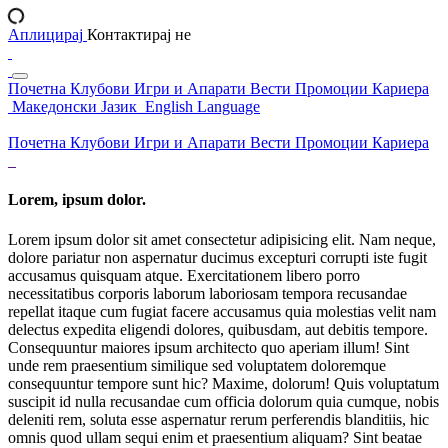
Аплицирај
Контактирај не
Почетна
Клубови
Игри и Апарати
Вести
Промоции
Кариера
Македонски Јазик
English Language
Почетна
Клубови
Игри и Апарати
Вести
Промоции
Кариера
Lorem, ipsum dolor.
Lorem ipsum dolor sit amet consectetur adipisicing elit. Nam neque,
dolore pariatur non aspernatur ducimus excepturi corrupti iste fugit
accusamus quisquam atque. Exercitationem libero porro
necessitatibus corporis laborum laboriosam tempora recusandae
repellat itaque cum fugiat facere accusamus quia molestias velit nam
delectus expedita eligendi dolores, quibusdam, aut debitis tempore.
Consequuntur maiores ipsum architecto quo aperiam illum! Sint
unde rem praesentium similique sed voluptatem doloremque
consequuntur tempore sunt hic? Maxime, dolorum! Quis voluptatum
suscipit id nulla recusandae cum officia dolorum quia cumque, nobis
deleniti rem, soluta esse aspernatur rerum perferendis blanditiis, hic
omnis quod ullam sequi enim et praesentium aliquam? Sint beatae