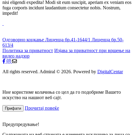
nisi eligendi expedita! Modi sit eum suscipit, aperiam ex veniam eos
fuga corporis incidunt laudantium consectetur nobis. Nostrum,
impedit!
Одговорно коцкање
Лиценца бр.41-1644/1
Лиценца бр.50-
613/4
Политика за приватност
Изјава за приватност при вршење на
видео надзор
All rights reserved. Admiral © 2026. Powered by
DigitalCentar
Ние користиме колачиња со цел да го подобриме Вашето
искуство на нашиот веб сајт.
Прочитај повеќе
Прифати
Предупредување!
Содржината на веб страната е наменета исклучиво за лица со