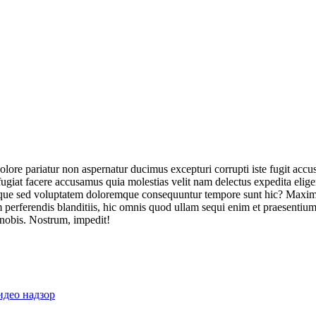
olore pariatur non aspernatur ducimus excepturi corrupti iste fugit acc
ugiat facere accusamus quia molestias velit nam delectus expedita elig
ique sed voluptatem doloremque consequuntur tempore sunt hic? Maxime
perferendis blanditiis, hic omnis quod ullam sequi enim et praesentium 
 nobis. Nostrum, impedit!
идео надзор