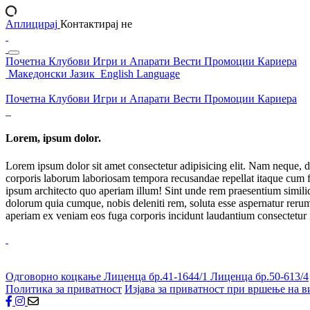
Аплицирај
Контактирај не
Почетна
Клубови
Игри и Апарати
Вести
Промоции
Кариера
Македонски Јазик
English Language
Почетна
Клубови
Игри и Апарати
Вести
Промоции
Кариера
Lorem, ipsum dolor.
Lorem ipsum dolor sit amet consectetur adipisicing elit. Nam neque, d
corporis laborum laboriosam tempora recusandae repellat itaque cum f
ipsum architecto quo aperiam illum! Sint unde rem praesentium simil
dolorum quia cumque, nobis deleniti rem, soluta esse aspernatur rerum 
aperiam ex veniam eos fuga corporis incidunt laudantium consectetur
Одговорно коцкање
Лиценца бр.41-1644/1
Лиценца бр.50-613/4
Политика за приватност
Изјава за приватност при вршење на в