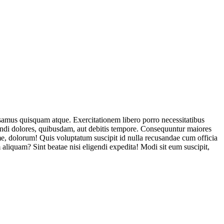
usamus quisquam atque. Exercitationem libero porro necessitatibus
endi dolores, quibusdam, aut debitis tempore. Consequuntur maiores
, dolorum! Quis voluptatum suscipit id nulla recusandae cum officia
aliquam? Sint beatae nisi eligendi expedita! Modi sit eum suscipit,