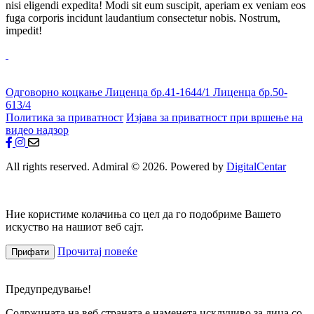
nisi eligendi expedita! Modi sit eum suscipit, aperiam ex veniam eos
fuga corporis incidunt laudantium consectetur nobis. Nostrum,
impedit!
Одговорно коцкање
Лиценца бр.41-1644/1
Лиценца бр.50-
613/4
Политика за приватност
Изјава за приватност при вршење на
видео надзор
All rights reserved. Admiral © 2026. Powered by
DigitalCentar
Ние користиме колачиња со цел да го подобриме Вашето
искуство на нашиот веб сајт.
Прочитај повеќе
Прифати
Предупредување!
Содржината на веб страната е наменета исклучиво за лица со