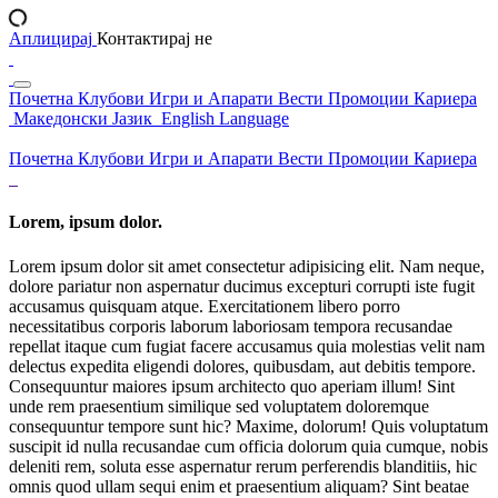
Аплицирај
Контактирај не
Почетна
Клубови
Игри и Апарати
Вести
Промоции
Кариера
Македонски Јазик
English Language
Почетна
Клубови
Игри и Апарати
Вести
Промоции
Кариера
Lorem, ipsum dolor.
Lorem ipsum dolor sit amet consectetur adipisicing elit. Nam neque,
dolore pariatur non aspernatur ducimus excepturi corrupti iste fugit
accusamus quisquam atque. Exercitationem libero porro
necessitatibus corporis laborum laboriosam tempora recusandae
repellat itaque cum fugiat facere accusamus quia molestias velit nam
delectus expedita eligendi dolores, quibusdam, aut debitis tempore.
Consequuntur maiores ipsum architecto quo aperiam illum! Sint
unde rem praesentium similique sed voluptatem doloremque
consequuntur tempore sunt hic? Maxime, dolorum! Quis voluptatum
suscipit id nulla recusandae cum officia dolorum quia cumque, nobis
deleniti rem, soluta esse aspernatur rerum perferendis blanditiis, hic
omnis quod ullam sequi enim et praesentium aliquam? Sint beatae