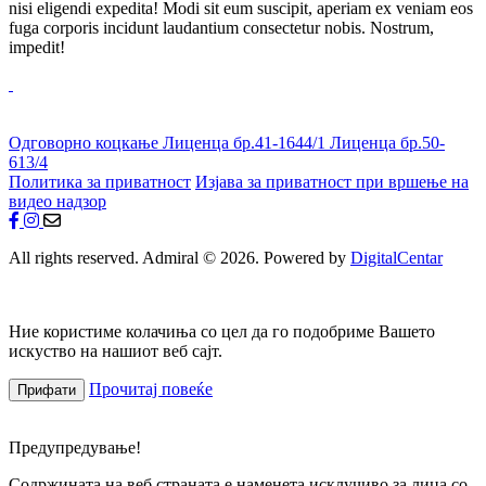
nisi eligendi expedita! Modi sit eum suscipit, aperiam ex veniam eos
fuga corporis incidunt laudantium consectetur nobis. Nostrum,
impedit!
Одговорно коцкање
Лиценца бр.41-1644/1
Лиценца бр.50-
613/4
Политика за приватност
Изјава за приватност при вршење на
видео надзор
All rights reserved. Admiral © 2026. Powered by
DigitalCentar
Ние користиме колачиња со цел да го подобриме Вашето
искуство на нашиот веб сајт.
Прочитај повеќе
Прифати
Предупредување!
Содржината на веб страната е наменета исклучиво за лица со