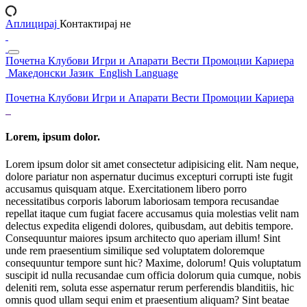
Аплицирај
Контактирај не
Почетна
Клубови
Игри и Апарати
Вести
Промоции
Кариера
Македонски Јазик
English Language
Почетна
Клубови
Игри и Апарати
Вести
Промоции
Кариера
Lorem, ipsum dolor.
Lorem ipsum dolor sit amet consectetur adipisicing elit. Nam neque,
dolore pariatur non aspernatur ducimus excepturi corrupti iste fugit
accusamus quisquam atque. Exercitationem libero porro
necessitatibus corporis laborum laboriosam tempora recusandae
repellat itaque cum fugiat facere accusamus quia molestias velit nam
delectus expedita eligendi dolores, quibusdam, aut debitis tempore.
Consequuntur maiores ipsum architecto quo aperiam illum! Sint
unde rem praesentium similique sed voluptatem doloremque
consequuntur tempore sunt hic? Maxime, dolorum! Quis voluptatum
suscipit id nulla recusandae cum officia dolorum quia cumque, nobis
deleniti rem, soluta esse aspernatur rerum perferendis blanditiis, hic
omnis quod ullam sequi enim et praesentium aliquam? Sint beatae