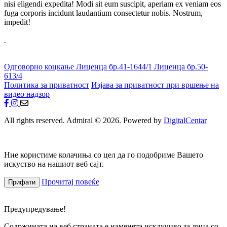
nisi eligendi expedita! Modi sit eum suscipit, aperiam ex veniam eos
fuga corporis incidunt laudantium consectetur nobis. Nostrum,
impedit!
Одговорно коцкање
Лиценца бр.41-1644/1
Лиценца бр.50-
613/4
Политика за приватност
Изјава за приватност при вршење на
видео надзор
All rights reserved. Admiral © 2026. Powered by
DigitalCentar
Ние користиме колачиња со цел да го подобриме Вашето
искуство на нашиот веб сајт.
Прочитај повеќе
Прифати
Предупредување!
Содржината на веб страната е наменета исклучиво за лица со