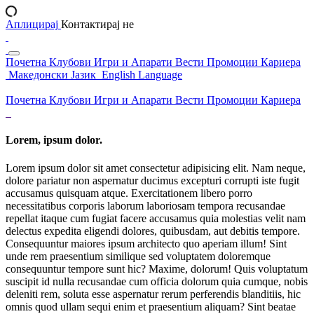
Аплицирај
Контактирај не
Почетна
Клубови
Игри и Апарати
Вести
Промоции
Кариера
Македонски Јазик
English Language
Почетна
Клубови
Игри и Апарати
Вести
Промоции
Кариера
Lorem, ipsum dolor.
Lorem ipsum dolor sit amet consectetur adipisicing elit. Nam neque,
dolore pariatur non aspernatur ducimus excepturi corrupti iste fugit
accusamus quisquam atque. Exercitationem libero porro
necessitatibus corporis laborum laboriosam tempora recusandae
repellat itaque cum fugiat facere accusamus quia molestias velit nam
delectus expedita eligendi dolores, quibusdam, aut debitis tempore.
Consequuntur maiores ipsum architecto quo aperiam illum! Sint
unde rem praesentium similique sed voluptatem doloremque
consequuntur tempore sunt hic? Maxime, dolorum! Quis voluptatum
suscipit id nulla recusandae cum officia dolorum quia cumque, nobis
deleniti rem, soluta esse aspernatur rerum perferendis blanditiis, hic
omnis quod ullam sequi enim et praesentium aliquam? Sint beatae