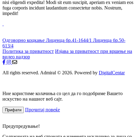
nisi eligendi expedita! Modi sit eum suscipit, aperiam ex veniam eos
fuga corporis incidunt laudantium consectetur nobis. Nostrum,
impedit!
Одговорно коцкање
Лиценца бр.41-1644/1
Лиценца бр.50-
613/4
Политика за приватност
Изјава за приватност при вршење на
видео надзор
All rights reserved. Admiral © 2026. Powered by
DigitalCentar
Ние користиме колачиња со цел да го подобриме Вашето
искуство на нашиот веб сајт.
Прочитај повеќе
Прифати
Предупредување!
Содржината на веб страната е наменета исклучиво за лица со