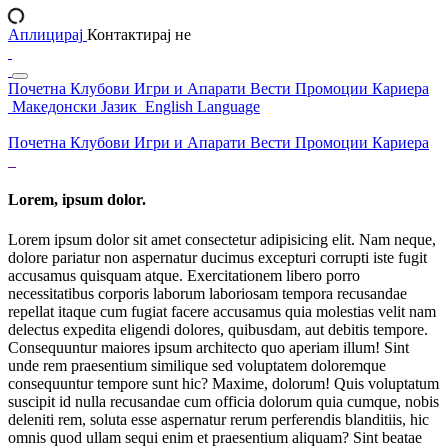
Аплицирај
Контактирај не
Почетна
Клубови
Игри и Апарати
Вести
Промоции
Кариера
Македонски Јазик
English Language
Почетна
Клубови
Игри и Апарати
Вести
Промоции
Кариера
Lorem, ipsum dolor.
Lorem ipsum dolor sit amet consectetur adipisicing elit. Nam neque,
dolore pariatur non aspernatur ducimus excepturi corrupti iste fugit
accusamus quisquam atque. Exercitationem libero porro
necessitatibus corporis laborum laboriosam tempora recusandae
repellat itaque cum fugiat facere accusamus quia molestias velit nam
delectus expedita eligendi dolores, quibusdam, aut debitis tempore.
Consequuntur maiores ipsum architecto quo aperiam illum! Sint
unde rem praesentium similique sed voluptatem doloremque
consequuntur tempore sunt hic? Maxime, dolorum! Quis voluptatum
suscipit id nulla recusandae cum officia dolorum quia cumque, nobis
deleniti rem, soluta esse aspernatur rerum perferendis blanditiis, hic
omnis quod ullam sequi enim et praesentium aliquam? Sint beatae