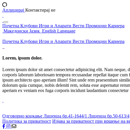
Аплицирај
Контактирај не
Почетна
Клубови
Игри и Апарати
Вести
Промоции
Кариера
Македонски Јазик
English Language
Почетна
Клубови
Игри и Апарати
Вести
Промоции
Кариера
Lorem, ipsum dolor.
Lorem ipsum dolor sit amet consectetur adipisicing elit. Nam neque, d
corporis laborum laboriosam tempora recusandae repellat itaque cum f
ipsum architecto quo aperiam illum! Sint unde rem praesentium simil
dolorum quia cumque, nobis deleniti rem, soluta esse aspernatur rerum 
aperiam ex veniam eos fuga corporis incidunt laudantium consectetur
Одговорно коцкање
Лиценца бр.41-1644/1
Лиценца бр.50-613/4
Политика за приватност
Изјава за приватност при вршење на в