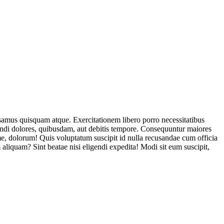
usamus quisquam atque. Exercitationem libero porro necessitatibus
endi dolores, quibusdam, aut debitis tempore. Consequuntur maiores
, dolorum! Quis voluptatum suscipit id nulla recusandae cum officia
aliquam? Sint beatae nisi eligendi expedita! Modi sit eum suscipit,