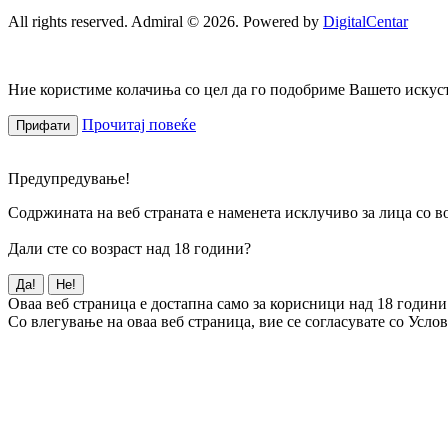
All rights reserved. Admiral © 2026. Powered by
DigitalCentar
Ние користиме колачиња со цел да го подобриме Вашето искуств
Прочитај повеќе
Прифати
Предупредување!
Содржината на веб страната е наменета исклучиво за лица со во
Дали сте со возраст над 18 години?
Да!
Не!
Оваа веб страница е достапна само за корисници над 18 години
Со влегување на оваа веб страница, вие се согласувате со Усло