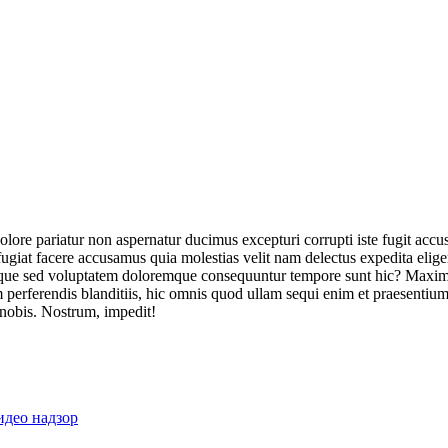
olore pariatur non aspernatur ducimus excepturi corrupti iste fugit acc
ugiat facere accusamus quia molestias velit nam delectus expedita elig
ique sed voluptatem doloremque consequuntur tempore sunt hic? Maxime
perferendis blanditiis, hic omnis quod ullam sequi enim et praesentium 
 nobis. Nostrum, impedit!
идео надзор