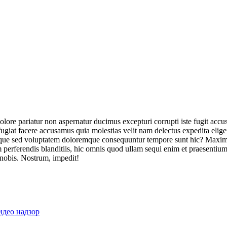
olore pariatur non aspernatur ducimus excepturi corrupti iste fugit acc
ugiat facere accusamus quia molestias velit nam delectus expedita elig
ique sed voluptatem doloremque consequuntur tempore sunt hic? Maxime
perferendis blanditiis, hic omnis quod ullam sequi enim et praesentium 
 nobis. Nostrum, impedit!
идео надзор