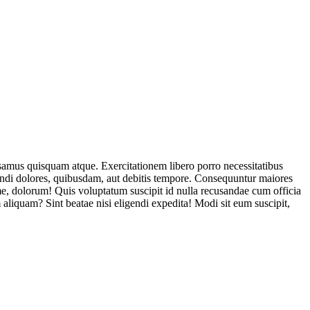
usamus quisquam atque. Exercitationem libero porro necessitatibus
endi dolores, quibusdam, aut debitis tempore. Consequuntur maiores
, dolorum! Quis voluptatum suscipit id nulla recusandae cum officia
aliquam? Sint beatae nisi eligendi expedita! Modi sit eum suscipit,