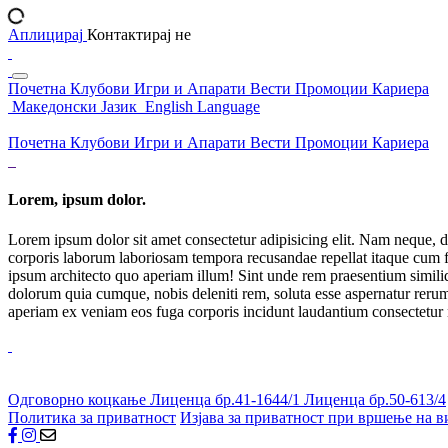
Аплицирај
Контактирај не
Почетна
Клубови
Игри и Апарати
Вести
Промоции
Кариера
Македонски Јазик
English Language
Почетна
Клубови
Игри и Апарати
Вести
Промоции
Кариера
Lorem, ipsum dolor.
Lorem ipsum dolor sit amet consectetur adipisicing elit. Nam neque, d
corporis laborum laboriosam tempora recusandae repellat itaque cum f
ipsum architecto quo aperiam illum! Sint unde rem praesentium simil
dolorum quia cumque, nobis deleniti rem, soluta esse aspernatur rerum 
aperiam ex veniam eos fuga corporis incidunt laudantium consectetur
Одговорно коцкање
Лиценца бр.41-1644/1
Лиценца бр.50-613/4
Политика за приватност
Изјава за приватност при вршење на в