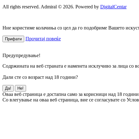
All rights reserved. Admiral © 2026. Powered by
DigitalCentar
Ние користиме колачиња со цел да го подобриме Вашето искуств
Прочитај повеќе
Прифати
Предупредување!
Содржината на веб страната е наменета исклучиво за лица со во
Дали сте со возраст над 18 години?
Да!
Не!
Оваа веб страница е достапна само за корисници над 18 години
Со влегување на оваа веб страница, вие се согласувате со Усло