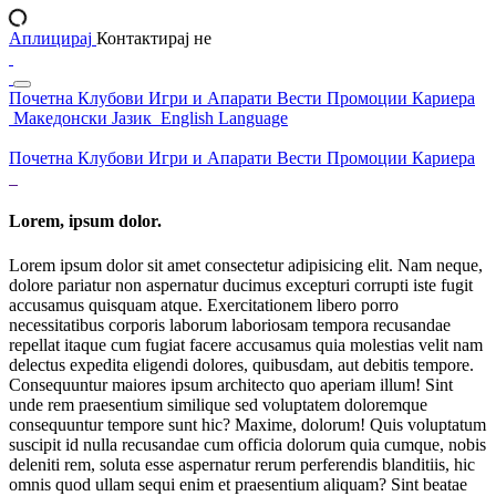
Аплицирај
Контактирај не
Почетна
Клубови
Игри и Апарати
Вести
Промоции
Кариера
Македонски Јазик
English Language
Почетна
Клубови
Игри и Апарати
Вести
Промоции
Кариера
Lorem, ipsum dolor.
Lorem ipsum dolor sit amet consectetur adipisicing elit. Nam neque,
dolore pariatur non aspernatur ducimus excepturi corrupti iste fugit
accusamus quisquam atque. Exercitationem libero porro
necessitatibus corporis laborum laboriosam tempora recusandae
repellat itaque cum fugiat facere accusamus quia molestias velit nam
delectus expedita eligendi dolores, quibusdam, aut debitis tempore.
Consequuntur maiores ipsum architecto quo aperiam illum! Sint
unde rem praesentium similique sed voluptatem doloremque
consequuntur tempore sunt hic? Maxime, dolorum! Quis voluptatum
suscipit id nulla recusandae cum officia dolorum quia cumque, nobis
deleniti rem, soluta esse aspernatur rerum perferendis blanditiis, hic
omnis quod ullam sequi enim et praesentium aliquam? Sint beatae