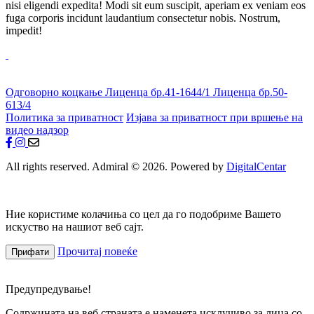
nisi eligendi expedita! Modi sit eum suscipit, aperiam ex veniam eos
fuga corporis incidunt laudantium consectetur nobis. Nostrum,
impedit!
Одговорно коцкање
Лиценца бр.41-1644/1
Лиценца бр.50-
613/4
Политика за приватност
Изјава за приватност при вршење на
видео надзор
All rights reserved. Admiral © 2026. Powered by
DigitalCentar
Ние користиме колачиња со цел да го подобриме Вашето
искуство на нашиот веб сајт.
Прочитај повеќе
Прифати
Предупредување!
Содржината на веб страната е наменета исклучиво за лица со