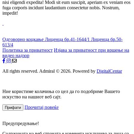
nisi eligendi expedita! Modi sit eum suscipit, aperiam ex veniam eos
fuga corporis incidunt laudantium consectetur nobis. Nostrum,
impedit!
Одговорно коцкање
Лиценца бр.41-1644/1
Лиценца бр.50-
613/4
Политика за приватност
Изјава за приватност при вршење на
видео надзор
All rights reserved. Admiral © 2026. Powered by
DigitalCentar
Ние користиме колачиња со цел да го подобриме Вашето
искуство на нашиот веб сајт.
Прочитај повеќе
Прифати
Предупредување!
Содржината на веб страната е наменета исклучиво за лица со