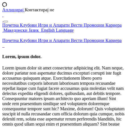
Аплицирај
Контактирај не
Почетна
Клубови
Игри и Апарати
Вести
Промоции
Кариера
Македонски Јазик
English Language
Почетна
Клубови
Игри и Апарати
Вести
Промоции
Кариера
Lorem, ipsum dolor.
Lorem ipsum dolor sit amet consectetur adipisicing elit. Nam neque,
dolore pariatur non aspernatur ducimus excepturi corrupti iste fugit
accusamus quisquam atque. Exercitationem libero porro
necessitatibus corporis laborum laboriosam tempora recusandae
repellat itaque cum fugiat facere accusamus quia molestias velit nam
delectus expedita eligendi dolores, quibusdam, aut debitis tempore.
Consequuntur maiores ipsum architecto quo aperiam illum! Sint
unde rem praesentium similique sed voluptatem doloremque
consequuntur tempore sunt hic? Maxime, dolorum! Quis voluptatum
suscipit id nulla recusandae cum officia dolorum quia cumque, nobis
deleniti rem, soluta esse aspernatur rerum perferendis blanditiis, hic
omnis quod ullam sequi enim et praesentium aliquam? Sint beatae