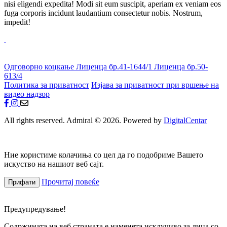
nisi eligendi expedita! Modi sit eum suscipit, aperiam ex veniam eos
fuga corporis incidunt laudantium consectetur nobis. Nostrum,
impedit!
Одговорно коцкање
Лиценца бр.41-1644/1
Лиценца бр.50-
613/4
Политика за приватност
Изјава за приватност при вршење на
видео надзор
All rights reserved. Admiral © 2026. Powered by
DigitalCentar
Ние користиме колачиња со цел да го подобриме Вашето
искуство на нашиот веб сајт.
Прочитај повеќе
Прифати
Предупредување!
Содржината на веб страната е наменета исклучиво за лица со