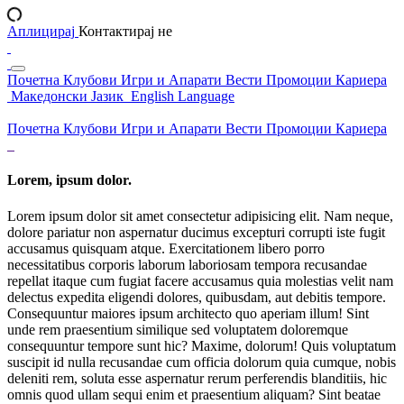
Аплицирај
Контактирај не
Почетна
Клубови
Игри и Апарати
Вести
Промоции
Кариера
Македонски Јазик
English Language
Почетна
Клубови
Игри и Апарати
Вести
Промоции
Кариера
Lorem, ipsum dolor.
Lorem ipsum dolor sit amet consectetur adipisicing elit. Nam neque,
dolore pariatur non aspernatur ducimus excepturi corrupti iste fugit
accusamus quisquam atque. Exercitationem libero porro
necessitatibus corporis laborum laboriosam tempora recusandae
repellat itaque cum fugiat facere accusamus quia molestias velit nam
delectus expedita eligendi dolores, quibusdam, aut debitis tempore.
Consequuntur maiores ipsum architecto quo aperiam illum! Sint
unde rem praesentium similique sed voluptatem doloremque
consequuntur tempore sunt hic? Maxime, dolorum! Quis voluptatum
suscipit id nulla recusandae cum officia dolorum quia cumque, nobis
deleniti rem, soluta esse aspernatur rerum perferendis blanditiis, hic
omnis quod ullam sequi enim et praesentium aliquam? Sint beatae