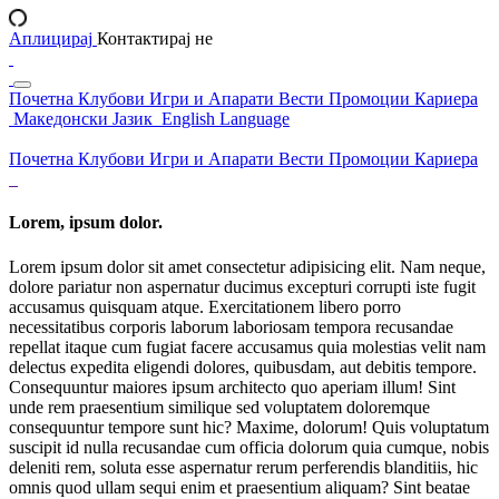
Аплицирај
Контактирај не
Почетна
Клубови
Игри и Апарати
Вести
Промоции
Кариера
Македонски Јазик
English Language
Почетна
Клубови
Игри и Апарати
Вести
Промоции
Кариера
Lorem, ipsum dolor.
Lorem ipsum dolor sit amet consectetur adipisicing elit. Nam neque,
dolore pariatur non aspernatur ducimus excepturi corrupti iste fugit
accusamus quisquam atque. Exercitationem libero porro
necessitatibus corporis laborum laboriosam tempora recusandae
repellat itaque cum fugiat facere accusamus quia molestias velit nam
delectus expedita eligendi dolores, quibusdam, aut debitis tempore.
Consequuntur maiores ipsum architecto quo aperiam illum! Sint
unde rem praesentium similique sed voluptatem doloremque
consequuntur tempore sunt hic? Maxime, dolorum! Quis voluptatum
suscipit id nulla recusandae cum officia dolorum quia cumque, nobis
deleniti rem, soluta esse aspernatur rerum perferendis blanditiis, hic
omnis quod ullam sequi enim et praesentium aliquam? Sint beatae