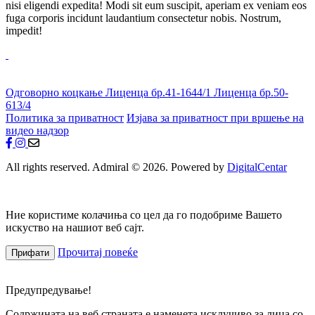
nisi eligendi expedita! Modi sit eum suscipit, aperiam ex veniam eos
fuga corporis incidunt laudantium consectetur nobis. Nostrum,
impedit!
Одговорно коцкање
Лиценца бр.41-1644/1
Лиценца бр.50-
613/4
Политика за приватност
Изјава за приватност при вршење на
видео надзор
All rights reserved. Admiral © 2026. Powered by
DigitalCentar
Ние користиме колачиња со цел да го подобриме Вашето
искуство на нашиот веб сајт.
Прочитај повеќе
Прифати
Предупредување!
Содржината на веб страната е наменета исклучиво за лица со