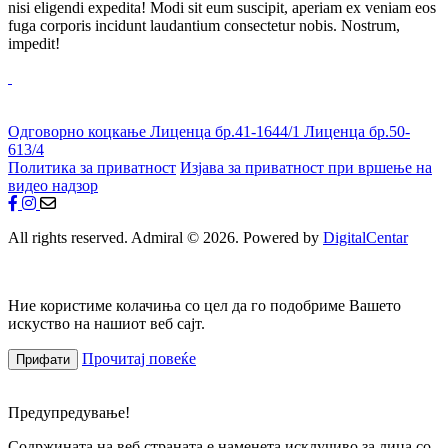
nisi eligendi expedita! Modi sit eum suscipit, aperiam ex veniam eos
fuga corporis incidunt laudantium consectetur nobis. Nostrum,
impedit!
Одговорно коцкање
Лиценца бр.41-1644/1
Лиценца бр.50-
613/4
Политика за приватност
Изјава за приватност при вршење на
видео надзор
All rights reserved. Admiral © 2026. Powered by
DigitalCentar
Ние користиме колачиња со цел да го подобриме Вашето
искуство на нашиот веб сајт.
Прочитај повеќе
Прифати
Предупредување!
Содржината на веб страната е наменета исклучиво за лица со