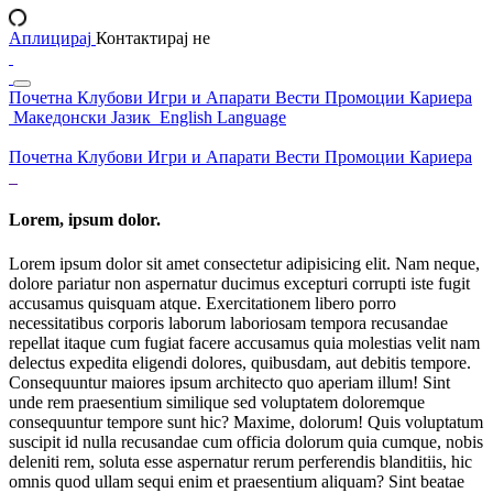
Аплицирај
Контактирај не
Почетна
Клубови
Игри и Апарати
Вести
Промоции
Кариера
Македонски Јазик
English Language
Почетна
Клубови
Игри и Апарати
Вести
Промоции
Кариера
Lorem, ipsum dolor.
Lorem ipsum dolor sit amet consectetur adipisicing elit. Nam neque,
dolore pariatur non aspernatur ducimus excepturi corrupti iste fugit
accusamus quisquam atque. Exercitationem libero porro
necessitatibus corporis laborum laboriosam tempora recusandae
repellat itaque cum fugiat facere accusamus quia molestias velit nam
delectus expedita eligendi dolores, quibusdam, aut debitis tempore.
Consequuntur maiores ipsum architecto quo aperiam illum! Sint
unde rem praesentium similique sed voluptatem doloremque
consequuntur tempore sunt hic? Maxime, dolorum! Quis voluptatum
suscipit id nulla recusandae cum officia dolorum quia cumque, nobis
deleniti rem, soluta esse aspernatur rerum perferendis blanditiis, hic
omnis quod ullam sequi enim et praesentium aliquam? Sint beatae