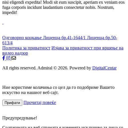
nisi eligendi expedita! Modi sit eum suscipit, aperiam ex veniam eos
fuga corporis incidunt laudantium consectetur nobis. Nostrum,
impedit!
Одговорно коцкање
Лиценца бр.41-1644/1
Лиценца бр.50-
613/4
Политика за приватност
Изјава за приватност при вршење на
видео надзор
All rights reserved. Admiral © 2026. Powered by
DigitalCentar
Ние користиме колачиња со цел да го подобриме Вашето
искуство на нашиот веб сајт.
Прочитај повеќе
Прифати
Предупредување!
Содржината на веб страната е наменета исклучиво за лица со