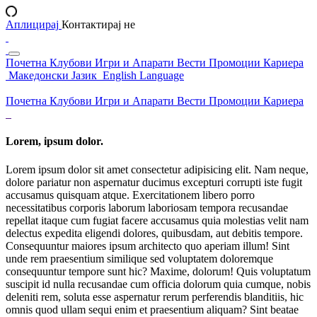
Аплицирај
Контактирај не
Почетна
Клубови
Игри и Апарати
Вести
Промоции
Кариера
Македонски Јазик
English Language
Почетна
Клубови
Игри и Апарати
Вести
Промоции
Кариера
Lorem, ipsum dolor.
Lorem ipsum dolor sit amet consectetur adipisicing elit. Nam neque,
dolore pariatur non aspernatur ducimus excepturi corrupti iste fugit
accusamus quisquam atque. Exercitationem libero porro
necessitatibus corporis laborum laboriosam tempora recusandae
repellat itaque cum fugiat facere accusamus quia molestias velit nam
delectus expedita eligendi dolores, quibusdam, aut debitis tempore.
Consequuntur maiores ipsum architecto quo aperiam illum! Sint
unde rem praesentium similique sed voluptatem doloremque
consequuntur tempore sunt hic? Maxime, dolorum! Quis voluptatum
suscipit id nulla recusandae cum officia dolorum quia cumque, nobis
deleniti rem, soluta esse aspernatur rerum perferendis blanditiis, hic
omnis quod ullam sequi enim et praesentium aliquam? Sint beatae