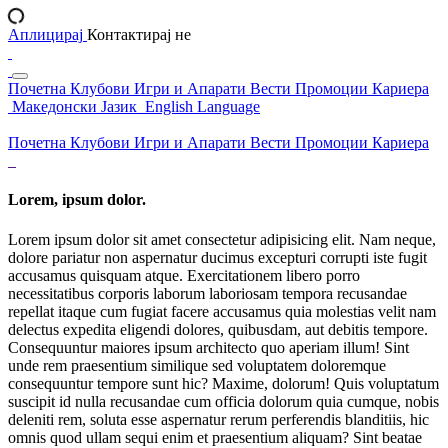
Аплицирај
Контактирај не
Почетна
Клубови
Игри и Апарати
Вести
Промоции
Кариера
Македонски Јазик
English Language
Почетна
Клубови
Игри и Апарати
Вести
Промоции
Кариера
Lorem, ipsum dolor.
Lorem ipsum dolor sit amet consectetur adipisicing elit. Nam neque,
dolore pariatur non aspernatur ducimus excepturi corrupti iste fugit
accusamus quisquam atque. Exercitationem libero porro
necessitatibus corporis laborum laboriosam tempora recusandae
repellat itaque cum fugiat facere accusamus quia molestias velit nam
delectus expedita eligendi dolores, quibusdam, aut debitis tempore.
Consequuntur maiores ipsum architecto quo aperiam illum! Sint
unde rem praesentium similique sed voluptatem doloremque
consequuntur tempore sunt hic? Maxime, dolorum! Quis voluptatum
suscipit id nulla recusandae cum officia dolorum quia cumque, nobis
deleniti rem, soluta esse aspernatur rerum perferendis blanditiis, hic
omnis quod ullam sequi enim et praesentium aliquam? Sint beatae