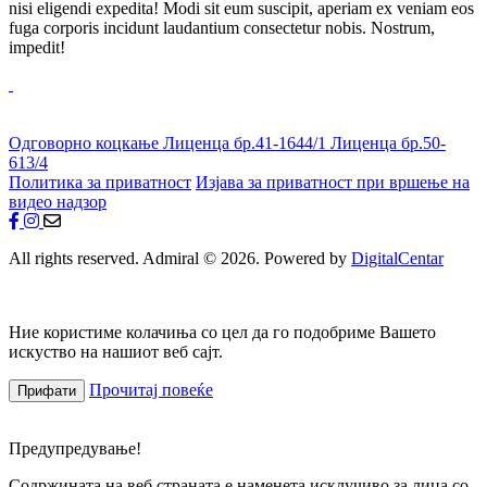
nisi eligendi expedita! Modi sit eum suscipit, aperiam ex veniam eos
fuga corporis incidunt laudantium consectetur nobis. Nostrum,
impedit!
Одговорно коцкање
Лиценца бр.41-1644/1
Лиценца бр.50-
613/4
Политика за приватност
Изјава за приватност при вршење на
видео надзор
All rights reserved. Admiral © 2026. Powered by
DigitalCentar
Ние користиме колачиња со цел да го подобриме Вашето
искуство на нашиот веб сајт.
Прочитај повеќе
Прифати
Предупредување!
Содржината на веб страната е наменета исклучиво за лица со