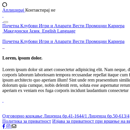
Аплицирај
Контактирај не
Почетна
Клубови
Игри и Апарати
Вести
Промоции
Кариера
Македонски Јазик
English Language
Почетна
Клубови
Игри и Апарати
Вести
Промоции
Кариера
Lorem, ipsum dolor.
Lorem ipsum dolor sit amet consectetur adipisicing elit. Nam neque, d
corporis laborum laboriosam tempora recusandae repellat itaque cum f
ipsum architecto quo aperiam illum! Sint unde rem praesentium simil
dolorum quia cumque, nobis deleniti rem, soluta esse aspernatur rerum 
aperiam ex veniam eos fuga corporis incidunt laudantium consectetur
Одговорно коцкање
Лиценца бр.41-1644/1
Лиценца бр.50-613/4
Политика за приватност
Изјава за приватност при вршење на в