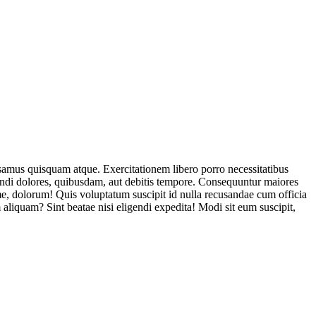
usamus quisquam atque. Exercitationem libero porro necessitatibus
endi dolores, quibusdam, aut debitis tempore. Consequuntur maiores
, dolorum! Quis voluptatum suscipit id nulla recusandae cum officia
aliquam? Sint beatae nisi eligendi expedita! Modi sit eum suscipit,