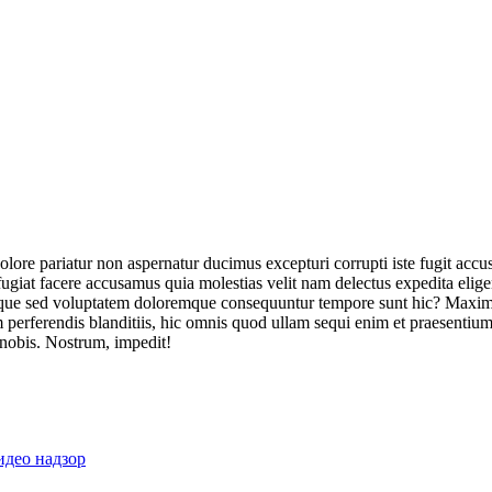
olore pariatur non aspernatur ducimus excepturi corrupti iste fugit acc
ugiat facere accusamus quia molestias velit nam delectus expedita elig
ique sed voluptatem doloremque consequuntur tempore sunt hic? Maxime
perferendis blanditiis, hic omnis quod ullam sequi enim et praesentium 
 nobis. Nostrum, impedit!
идео надзор