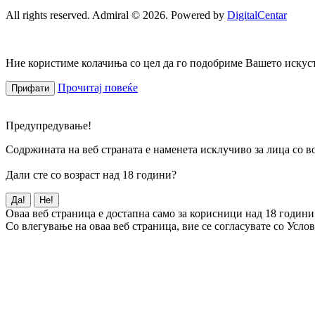
All rights reserved. Admiral © 2026. Powered by
DigitalCentar
Ние користиме колачиња со цел да го подобриме Вашето искуств
Прочитај повеќе
Прифати
Предупредување!
Содржината на веб страната е наменета исклучиво за лица со во
Дали сте со возраст над 18 години?
Да!
Не!
Оваа веб страница е достапна само за корисници над 18 години
Со влегување на оваа веб страница, вие се согласувате со Усло