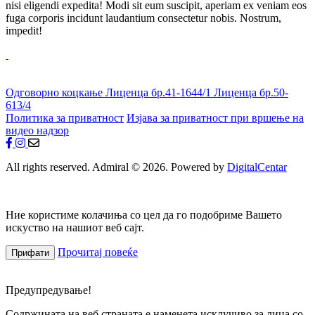
nisi eligendi expedita! Modi sit eum suscipit, aperiam ex veniam eos
fuga corporis incidunt laudantium consectetur nobis. Nostrum,
impedit!
Одговорно коцкање
Лиценца бр.41-1644/1
Лиценца бр.50-
613/4
Политика за приватност
Изјава за приватност при вршење на
видео надзор
All rights reserved. Admiral © 2026. Powered by
DigitalCentar
Ние користиме колачиња со цел да го подобриме Вашето
искуство на нашиот веб сајт.
Прочитај повеќе
Прифати
Предупредување!
Содржината на веб страната е наменета исклучиво за лица со