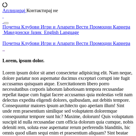
Аплицирај
Контактирај не
Почетна
Клубови
Игри и Апарати
Вести
Промоции
Кариера
Македонски Јазик
English Language
Почетна
Клубови
Игри и Апарати
Вести
Промоции
Кариера
Lorem, ipsum dolor.
Lorem ipsum dolor sit amet consectetur adipisicing elit. Nam neque,
dolore pariatur non aspernatur ducimus excepturi corrupti iste fugit
accusamus quisquam atque. Exercitationem libero porro
necessitatibus corporis laborum laboriosam tempora recusandae
repellat itaque cum fugiat facere accusamus quia molestias velit nam
delectus expedita eligendi dolores, quibusdam, aut debitis tempore.
Consequuntur maiores ipsum architecto quo aperiam illum! Sint
unde rem praesentium similique sed voluptatem doloremque
consequuntur tempore sunt hic? Maxime, dolorum! Quis voluptatum
suscipit id nulla recusandae cum officia dolorum quia cumque, nobis
deleniti rem, soluta esse aspernatur rerum perferendis blanditiis, hic
omnis quod ullam sequi enim et praesentium aliquam? Sint beatae