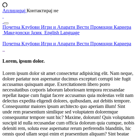
Аплицирај
Контактирај не
Почетна
Клубови
Игри и Апарати
Вести
Промоции
Кариера
Македонски Јазик
English Language
Почетна
Клубови
Игри и Апарати
Вести
Промоции
Кариера
Lorem, ipsum dolor.
Lorem ipsum dolor sit amet consectetur adipisicing elit. Nam neque,
dolore pariatur non aspernatur ducimus excepturi corrupti iste fugit
accusamus quisquam atque. Exercitationem libero porro
necessitatibus corporis laborum laboriosam tempora recusandae
repellat itaque cum fugiat facere accusamus quia molestias velit nam
delectus expedita eligendi dolores, quibusdam, aut debitis tempore.
Consequuntur maiores ipsum architecto quo aperiam illum! Sint
unde rem praesentium similique sed voluptatem doloremque
consequuntur tempore sunt hic? Maxime, dolorum! Quis voluptatum
suscipit id nulla recusandae cum officia dolorum quia cumque, nobis
deleniti rem, soluta esse aspernatur rerum perferendis blanditiis, hic
omnis quod ullam sequi enim et praesentium aliquam? Sint beatae