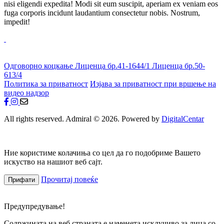
nisi eligendi expedita! Modi sit eum suscipit, aperiam ex veniam eos
fuga corporis incidunt laudantium consectetur nobis. Nostrum,
impedit!
Одговорно коцкање
Лиценца бр.41-1644/1
Лиценца бр.50-
613/4
Политика за приватност
Изјава за приватност при вршење на
видео надзор
All rights reserved. Admiral © 2026. Powered by
DigitalCentar
Ние користиме колачиња со цел да го подобриме Вашето
искуство на нашиот веб сајт.
Прочитај повеќе
Прифати
Предупредување!
Содржината на веб страната е наменета исклучиво за лица со