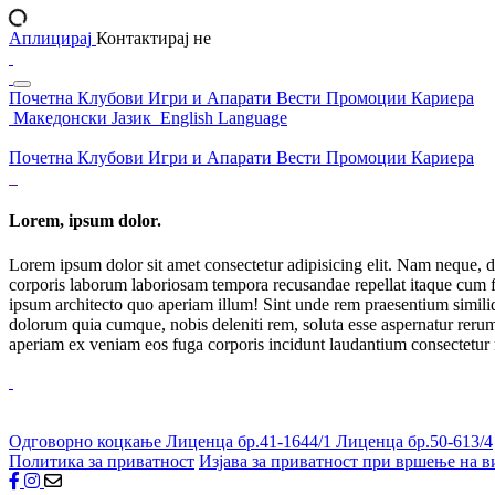
Аплицирај
Контактирај не
Почетна
Клубови
Игри и Апарати
Вести
Промоции
Кариера
Македонски Јазик
English Language
Почетна
Клубови
Игри и Апарати
Вести
Промоции
Кариера
Lorem, ipsum dolor.
Lorem ipsum dolor sit amet consectetur adipisicing elit. Nam neque, d
corporis laborum laboriosam tempora recusandae repellat itaque cum f
ipsum architecto quo aperiam illum! Sint unde rem praesentium simil
dolorum quia cumque, nobis deleniti rem, soluta esse aspernatur rerum 
aperiam ex veniam eos fuga corporis incidunt laudantium consectetur
Одговорно коцкање
Лиценца бр.41-1644/1
Лиценца бр.50-613/4
Политика за приватност
Изјава за приватност при вршење на в