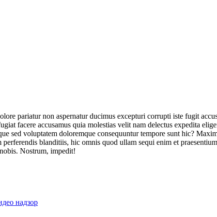
olore pariatur non aspernatur ducimus excepturi corrupti iste fugit acc
ugiat facere accusamus quia molestias velit nam delectus expedita elig
ique sed voluptatem doloremque consequuntur tempore sunt hic? Maxime
perferendis blanditiis, hic omnis quod ullam sequi enim et praesentium 
 nobis. Nostrum, impedit!
идео надзор