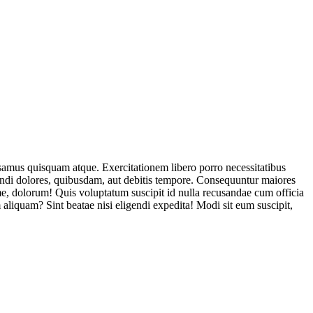
usamus quisquam atque. Exercitationem libero porro necessitatibus
endi dolores, quibusdam, aut debitis tempore. Consequuntur maiores
, dolorum! Quis voluptatum suscipit id nulla recusandae cum officia
aliquam? Sint beatae nisi eligendi expedita! Modi sit eum suscipit,