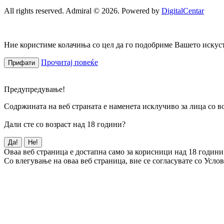
All rights reserved. Admiral © 2026. Powered by
DigitalCentar
Ние користиме колачиња со цел да го подобриме Вашето искуств
Прочитај повеќе
Прифати
Предупредување!
Содржината на веб страната е наменета исклучиво за лица со во
Дали сте со возраст над 18 години?
Да!
Не!
Оваа веб страница е достапна само за корисници над 18 години
Со влегување на оваа веб страница, вие се согласувате со Усло