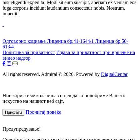
nisi eligendi expedita! Modi sit eum suscipit, aperiam ex veniam eos
fuga corporis incidunt laudantium consectetur nobis. Nostrum,
impedit!
Одговорно коцкање
Лиценца бр.41-1644/1
Лиценца бр.50-
613/4
Политика за приватност
Изјава за приватност при вршење на
видео надзор
All rights reserved. Admiral © 2026. Powered by
DigitalCentar
Ние користиме колачиња со цел да го подобриме Вашето
искуство на нашиот веб сајт.
Прочитај повеќе
Прифати
Предупредување!
Содржината на веб страната е наменета исклучиво за лица со