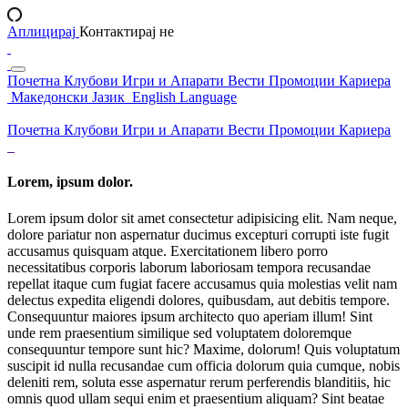
Аплицирај
Контактирај не
Почетна
Клубови
Игри и Апарати
Вести
Промоции
Кариера
Македонски Јазик
English Language
Почетна
Клубови
Игри и Апарати
Вести
Промоции
Кариера
Lorem, ipsum dolor.
Lorem ipsum dolor sit amet consectetur adipisicing elit. Nam neque,
dolore pariatur non aspernatur ducimus excepturi corrupti iste fugit
accusamus quisquam atque. Exercitationem libero porro
necessitatibus corporis laborum laboriosam tempora recusandae
repellat itaque cum fugiat facere accusamus quia molestias velit nam
delectus expedita eligendi dolores, quibusdam, aut debitis tempore.
Consequuntur maiores ipsum architecto quo aperiam illum! Sint
unde rem praesentium similique sed voluptatem doloremque
consequuntur tempore sunt hic? Maxime, dolorum! Quis voluptatum
suscipit id nulla recusandae cum officia dolorum quia cumque, nobis
deleniti rem, soluta esse aspernatur rerum perferendis blanditiis, hic
omnis quod ullam sequi enim et praesentium aliquam? Sint beatae