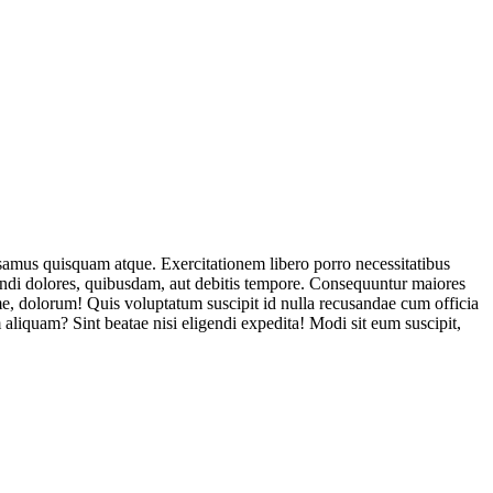
usamus quisquam atque. Exercitationem libero porro necessitatibus
endi dolores, quibusdam, aut debitis tempore. Consequuntur maiores
, dolorum! Quis voluptatum suscipit id nulla recusandae cum officia
aliquam? Sint beatae nisi eligendi expedita! Modi sit eum suscipit,