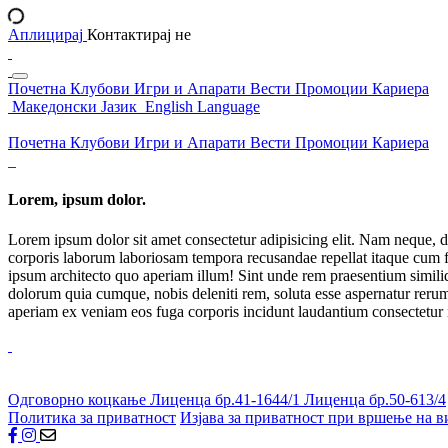
Аплицирај
Контактирај не
Почетна
Клубови
Игри и Апарати
Вести
Промоции
Кариера
Македонски Јазик
English Language
Почетна
Клубови
Игри и Апарати
Вести
Промоции
Кариера
Lorem, ipsum dolor.
Lorem ipsum dolor sit amet consectetur adipisicing elit. Nam neque, d
corporis laborum laboriosam tempora recusandae repellat itaque cum f
ipsum architecto quo aperiam illum! Sint unde rem praesentium simil
dolorum quia cumque, nobis deleniti rem, soluta esse aspernatur rerum 
aperiam ex veniam eos fuga corporis incidunt laudantium consectetur
Одговорно коцкање
Лиценца бр.41-1644/1
Лиценца бр.50-613/4
Политика за приватност
Изјава за приватност при вршење на в