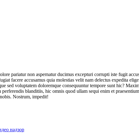
olore pariatur non aspernatur ducimus excepturi corrupti iste fugit acc
ugiat facere accusamus quia molestias velit nam delectus expedita elig
ique sed voluptatem doloremque consequuntur tempore sunt hic? Maxime
perferendis blanditiis, hic omnis quod ullam sequi enim et praesentium 
 nobis. Nostrum, impedit!
идео надзор