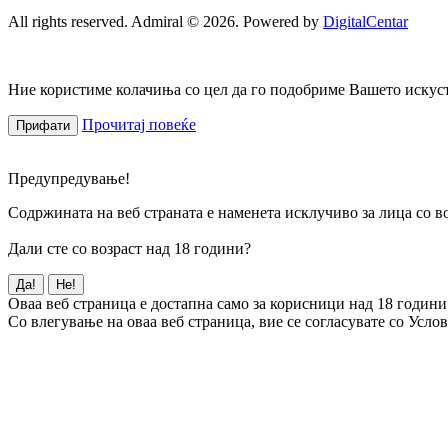
All rights reserved. Admiral © 2026. Powered by
DigitalCentar
Ние користиме колачиња со цел да го подобриме Вашето искуств
Прочитај повеќе
Прифати
Предупредување!
Содржината на веб страната е наменета исклучиво за лица со во
Дали сте со возраст над 18 години?
Да!
Не!
Оваа веб страница е достапна само за корисници над 18 години
Со влегување на оваа веб страница, вие се согласувате со Усло