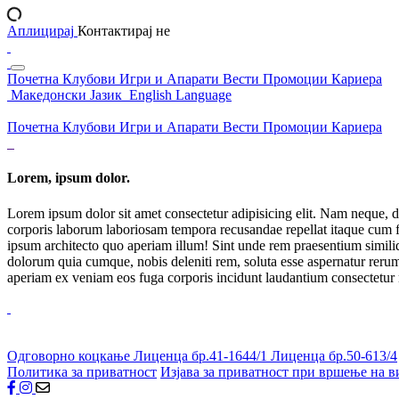
Аплицирај
Контактирај не
Почетна
Клубови
Игри и Апарати
Вести
Промоции
Кариера
Македонски Јазик
English Language
Почетна
Клубови
Игри и Апарати
Вести
Промоции
Кариера
Lorem, ipsum dolor.
Lorem ipsum dolor sit amet consectetur adipisicing elit. Nam neque, d
corporis laborum laboriosam tempora recusandae repellat itaque cum f
ipsum architecto quo aperiam illum! Sint unde rem praesentium simil
dolorum quia cumque, nobis deleniti rem, soluta esse aspernatur rerum 
aperiam ex veniam eos fuga corporis incidunt laudantium consectetur
Одговорно коцкање
Лиценца бр.41-1644/1
Лиценца бр.50-613/4
Политика за приватност
Изјава за приватност при вршење на в