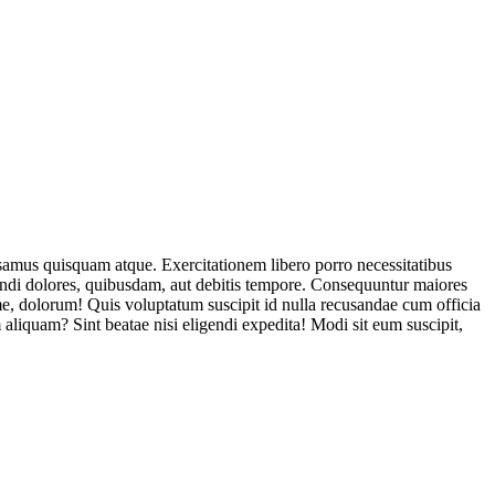
usamus quisquam atque. Exercitationem libero porro necessitatibus
endi dolores, quibusdam, aut debitis tempore. Consequuntur maiores
, dolorum! Quis voluptatum suscipit id nulla recusandae cum officia
aliquam? Sint beatae nisi eligendi expedita! Modi sit eum suscipit,