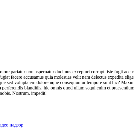
olore pariatur non aspernatur ducimus excepturi corrupti iste fugit acc
ugiat facere accusamus quia molestias velit nam delectus expedita elig
ique sed voluptatem doloremque consequuntur tempore sunt hic? Maxime
perferendis blanditiis, hic omnis quod ullam sequi enim et praesentium 
 nobis. Nostrum, impedit!
идео надзор