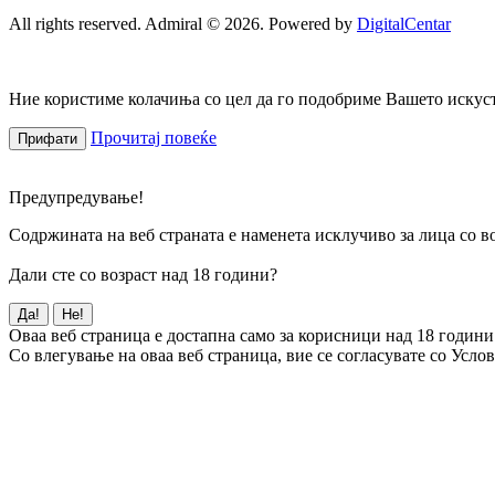
All rights reserved. Admiral © 2026. Powered by
DigitalCentar
Ние користиме колачиња со цел да го подобриме Вашето искуств
Прочитај повеќе
Прифати
Предупредување!
Содржината на веб страната е наменета исклучиво за лица со во
Дали сте со возраст над 18 години?
Да!
Не!
Оваа веб страница е достапна само за корисници над 18 години
Со влегување на оваа веб страница, вие се согласувате со Усло