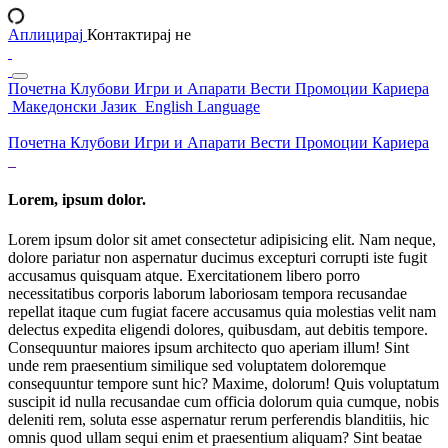
Аплицирај
Контактирај не
Почетна
Клубови
Игри и Апарати
Вести
Промоции
Кариера
Македонски Јазик
English Language
Почетна
Клубови
Игри и Апарати
Вести
Промоции
Кариера
Lorem, ipsum dolor.
Lorem ipsum dolor sit amet consectetur adipisicing elit. Nam neque,
dolore pariatur non aspernatur ducimus excepturi corrupti iste fugit
accusamus quisquam atque. Exercitationem libero porro
necessitatibus corporis laborum laboriosam tempora recusandae
repellat itaque cum fugiat facere accusamus quia molestias velit nam
delectus expedita eligendi dolores, quibusdam, aut debitis tempore.
Consequuntur maiores ipsum architecto quo aperiam illum! Sint
unde rem praesentium similique sed voluptatem doloremque
consequuntur tempore sunt hic? Maxime, dolorum! Quis voluptatum
suscipit id nulla recusandae cum officia dolorum quia cumque, nobis
deleniti rem, soluta esse aspernatur rerum perferendis blanditiis, hic
omnis quod ullam sequi enim et praesentium aliquam? Sint beatae