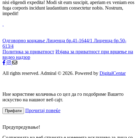
nisi eligendi expedita! Modi sit eum suscipit, aperiam ex veniam eos
fuga corporis incidunt laudantium consectetur nobis. Nostrum,
impedit!
Одговорно коцкање
Лиценца бр.41-1644/1
Лиценца бр.50-
613/4
Политика за приватност
Изјава за приватност при вршење на
видео надзор
All rights reserved. Admiral © 2026. Powered by
DigitalCentar
Ние користиме колачиња со цел да го подобриме Вашето
искуство на нашиот веб сајт.
Прочитај повеќе
Прифати
Предупредување!
Содржината на веб страната е наменета исклучиво за лица со