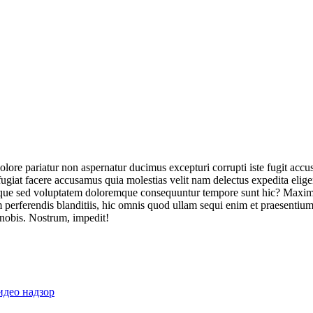
olore pariatur non aspernatur ducimus excepturi corrupti iste fugit acc
ugiat facere accusamus quia molestias velit nam delectus expedita elig
ique sed voluptatem doloremque consequuntur tempore sunt hic? Maxime
perferendis blanditiis, hic omnis quod ullam sequi enim et praesentium 
 nobis. Nostrum, impedit!
идео надзор