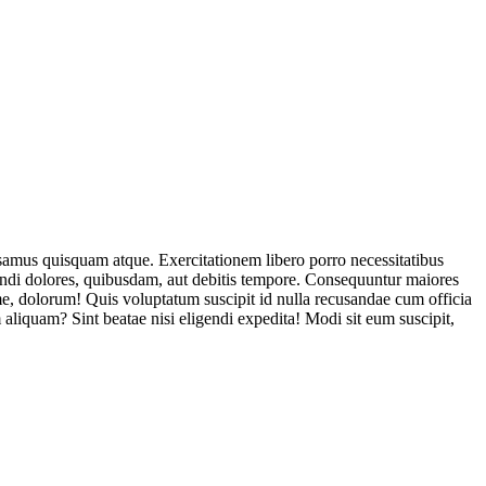
usamus quisquam atque. Exercitationem libero porro necessitatibus
endi dolores, quibusdam, aut debitis tempore. Consequuntur maiores
, dolorum! Quis voluptatum suscipit id nulla recusandae cum officia
aliquam? Sint beatae nisi eligendi expedita! Modi sit eum suscipit,