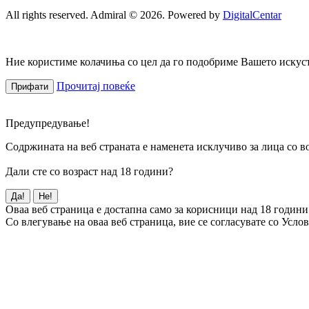
All rights reserved. Admiral © 2026. Powered by
DigitalCentar
Ние користиме колачиња со цел да го подобриме Вашето искуств
Прочитај повеќе
Прифати
Предупредување!
Содржината на веб страната е наменета исклучиво за лица со во
Дали сте со возраст над 18 години?
Да!
Не!
Оваа веб страница е достапна само за корисници над 18 години
Со влегување на оваа веб страница, вие се согласувате со Усло