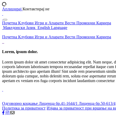
Аплицирај
Контактирај не
Почетна
Клубови
Игри и Апарати
Вести
Промоции
Кариера
Македонски Јазик
English Language
Почетна
Клубови
Игри и Апарати
Вести
Промоции
Кариера
Lorem, ipsum dolor.
Lorem ipsum dolor sit amet consectetur adipisicing elit. Nam neque, d
corporis laborum laboriosam tempora recusandae repellat itaque cum f
ipsum architecto quo aperiam illum! Sint unde rem praesentium simil
dolorum quia cumque, nobis deleniti rem, soluta esse aspernatur rerum 
aperiam ex veniam eos fuga corporis incidunt laudantium consectetur
Одговорно коцкање
Лиценца бр.41-1644/1
Лиценца бр.50-613/4
Политика за приватност
Изјава за приватност при вршење на в