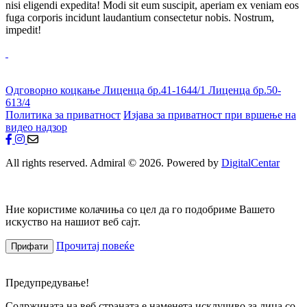
nisi eligendi expedita! Modi sit eum suscipit, aperiam ex veniam eos
fuga corporis incidunt laudantium consectetur nobis. Nostrum,
impedit!
Одговорно коцкање
Лиценца бр.41-1644/1
Лиценца бр.50-
613/4
Политика за приватност
Изјава за приватност при вршење на
видео надзор
All rights reserved. Admiral © 2026. Powered by
DigitalCentar
Ние користиме колачиња со цел да го подобриме Вашето
искуство на нашиот веб сајт.
Прочитај повеќе
Прифати
Предупредување!
Содржината на веб страната е наменета исклучиво за лица со