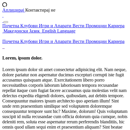
Аплицирај
Контактирај не
Почетна
Клубови
Игри и Апарати
Вести
Промоции
Кариера
Македонски Јазик
English Language
Почетна
Клубови
Игри и Апарати
Вести
Промоции
Кариера
Lorem, ipsum dolor.
Lorem ipsum dolor sit amet consectetur adipisicing elit. Nam neque,
dolore pariatur non aspernatur ducimus excepturi corrupti iste fugit
accusamus quisquam atque. Exercitationem libero porro
necessitatibus corporis laborum laboriosam tempora recusandae
repellat itaque cum fugiat facere accusamus quia molestias velit nam
delectus expedita eligendi dolores, quibusdam, aut debitis tempore.
Consequuntur maiores ipsum architecto quo aperiam illum! Sint
unde rem praesentium similique sed voluptatem doloremque
consequuntur tempore sunt hic? Maxime, dolorum! Quis voluptatum
suscipit id nulla recusandae cum officia dolorum quia cumque, nobis
deleniti rem, soluta esse aspernatur rerum perferendis blanditiis, hic
omnis quod ullam sequi enim et praesentium aliquam? Sint beatae