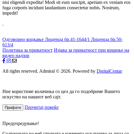
nisi eligendi expedita! Modi sit eum suscipit, aperiam ex veniam eos
fuga corporis incidunt laudantium consectetur nobis. Nostrum,
impedit!
Одговорно коцкање
Лиценца бр.41-1644/1
Лиценца бр.50-
613/4
Политика за приватност
Изјава за приватност при вршење на
видео надзор
All rights reserved. Admiral © 2026. Powered by
DigitalCentar
Ние користиме колачиња со цел да го подобриме Вашето
искуство на нашиот веб сајт.
Прочитај повеќе
Прифати
Предупредување!
Содржината на веб страната е наменета исклучиво за лица со