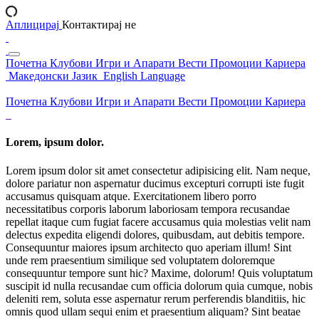
Аплицирај
Контактирај не
Почетна
Клубови
Игри и Апарати
Вести
Промоции
Кариера
Македонски Јазик
English Language
Почетна
Клубови
Игри и Апарати
Вести
Промоции
Кариера
Lorem, ipsum dolor.
Lorem ipsum dolor sit amet consectetur adipisicing elit. Nam neque,
dolore pariatur non aspernatur ducimus excepturi corrupti iste fugit
accusamus quisquam atque. Exercitationem libero porro
necessitatibus corporis laborum laboriosam tempora recusandae
repellat itaque cum fugiat facere accusamus quia molestias velit nam
delectus expedita eligendi dolores, quibusdam, aut debitis tempore.
Consequuntur maiores ipsum architecto quo aperiam illum! Sint
unde rem praesentium similique sed voluptatem doloremque
consequuntur tempore sunt hic? Maxime, dolorum! Quis voluptatum
suscipit id nulla recusandae cum officia dolorum quia cumque, nobis
deleniti rem, soluta esse aspernatur rerum perferendis blanditiis, hic
omnis quod ullam sequi enim et praesentium aliquam? Sint beatae