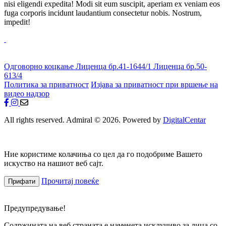
nisi eligendi expedita! Modi sit eum suscipit, aperiam ex veniam eos
fuga corporis incidunt laudantium consectetur nobis. Nostrum,
impedit!
Одговорно коцкање
Лиценца бр.41-1644/1
Лиценца бр.50-
613/4
Политика за приватност
Изјава за приватност при вршење на
видео надзор
All rights reserved. Admiral © 2026. Powered by
DigitalCentar
Ние користиме колачиња со цел да го подобриме Вашето
искуство на нашиот веб сајт.
Прочитај повеќе
Прифати
Предупредување!
Содржината на веб страната е наменета исклучиво за лица со