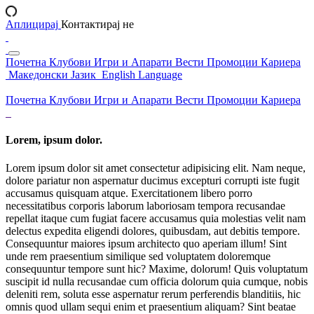
Аплицирај
Контактирај не
Почетна
Клубови
Игри и Апарати
Вести
Промоции
Кариера
Македонски Јазик
English Language
Почетна
Клубови
Игри и Апарати
Вести
Промоции
Кариера
Lorem, ipsum dolor.
Lorem ipsum dolor sit amet consectetur adipisicing elit. Nam neque,
dolore pariatur non aspernatur ducimus excepturi corrupti iste fugit
accusamus quisquam atque. Exercitationem libero porro
necessitatibus corporis laborum laboriosam tempora recusandae
repellat itaque cum fugiat facere accusamus quia molestias velit nam
delectus expedita eligendi dolores, quibusdam, aut debitis tempore.
Consequuntur maiores ipsum architecto quo aperiam illum! Sint
unde rem praesentium similique sed voluptatem doloremque
consequuntur tempore sunt hic? Maxime, dolorum! Quis voluptatum
suscipit id nulla recusandae cum officia dolorum quia cumque, nobis
deleniti rem, soluta esse aspernatur rerum perferendis blanditiis, hic
omnis quod ullam sequi enim et praesentium aliquam? Sint beatae