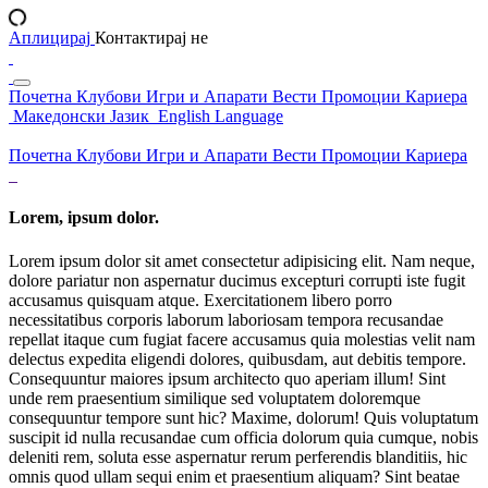
Аплицирај
Контактирај не
Почетна
Клубови
Игри и Апарати
Вести
Промоции
Кариера
Македонски Јазик
English Language
Почетна
Клубови
Игри и Апарати
Вести
Промоции
Кариера
Lorem, ipsum dolor.
Lorem ipsum dolor sit amet consectetur adipisicing elit. Nam neque,
dolore pariatur non aspernatur ducimus excepturi corrupti iste fugit
accusamus quisquam atque. Exercitationem libero porro
necessitatibus corporis laborum laboriosam tempora recusandae
repellat itaque cum fugiat facere accusamus quia molestias velit nam
delectus expedita eligendi dolores, quibusdam, aut debitis tempore.
Consequuntur maiores ipsum architecto quo aperiam illum! Sint
unde rem praesentium similique sed voluptatem doloremque
consequuntur tempore sunt hic? Maxime, dolorum! Quis voluptatum
suscipit id nulla recusandae cum officia dolorum quia cumque, nobis
deleniti rem, soluta esse aspernatur rerum perferendis blanditiis, hic
omnis quod ullam sequi enim et praesentium aliquam? Sint beatae