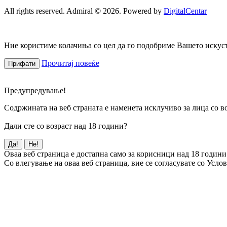
All rights reserved. Admiral © 2026. Powered by
DigitalCentar
Ние користиме колачиња со цел да го подобриме Вашето искуств
Прочитај повеќе
Прифати
Предупредување!
Содржината на веб страната е наменета исклучиво за лица со во
Дали сте со возраст над 18 години?
Да!
Не!
Оваа веб страница е достапна само за корисници над 18 години
Со влегување на оваа веб страница, вие се согласувате со Усло