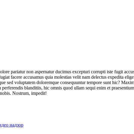
olore pariatur non aspernatur ducimus excepturi corrupti iste fugit acc
ugiat facere accusamus quia molestias velit nam delectus expedita elig
ique sed voluptatem doloremque consequuntur tempore sunt hic? Maxime
perferendis blanditiis, hic omnis quod ullam sequi enim et praesentium 
 nobis. Nostrum, impedit!
идео надзор