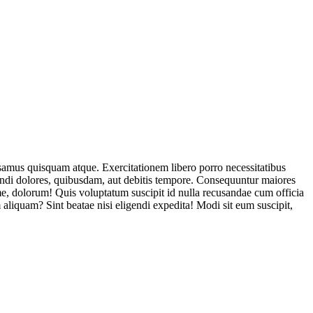
usamus quisquam atque. Exercitationem libero porro necessitatibus
endi dolores, quibusdam, aut debitis tempore. Consequuntur maiores
, dolorum! Quis voluptatum suscipit id nulla recusandae cum officia
aliquam? Sint beatae nisi eligendi expedita! Modi sit eum suscipit,