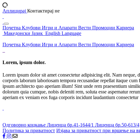
Аплицирај
Контактирај не
Почетна
Клубови
Игри и Апарати
Вести
Промоции
Кариера
Македонски Јазик
English Language
Почетна
Клубови
Игри и Апарати
Вести
Промоции
Кариера
Lorem, ipsum dolor.
Lorem ipsum dolor sit amet consectetur adipisicing elit. Nam neque, d
corporis laborum laboriosam tempora recusandae repellat itaque cum f
ipsum architecto quo aperiam illum! Sint unde rem praesentium simil
dolorum quia cumque, nobis deleniti rem, soluta esse aspernatur rerum 
aperiam ex veniam eos fuga corporis incidunt laudantium consectetur
Одговорно коцкање
Лиценца бр.41-1644/1
Лиценца бр.50-613/4
Политика за приватност
Изјава за приватност при вршење на в