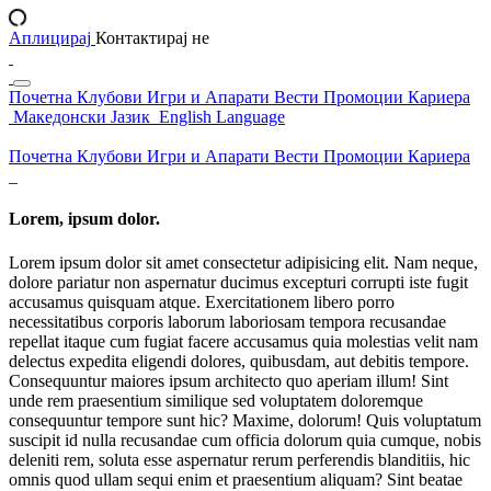
Аплицирај
Контактирај не
Почетна
Клубови
Игри и Апарати
Вести
Промоции
Кариера
Македонски Јазик
English Language
Почетна
Клубови
Игри и Апарати
Вести
Промоции
Кариера
Lorem, ipsum dolor.
Lorem ipsum dolor sit amet consectetur adipisicing elit. Nam neque,
dolore pariatur non aspernatur ducimus excepturi corrupti iste fugit
accusamus quisquam atque. Exercitationem libero porro
necessitatibus corporis laborum laboriosam tempora recusandae
repellat itaque cum fugiat facere accusamus quia molestias velit nam
delectus expedita eligendi dolores, quibusdam, aut debitis tempore.
Consequuntur maiores ipsum architecto quo aperiam illum! Sint
unde rem praesentium similique sed voluptatem doloremque
consequuntur tempore sunt hic? Maxime, dolorum! Quis voluptatum
suscipit id nulla recusandae cum officia dolorum quia cumque, nobis
deleniti rem, soluta esse aspernatur rerum perferendis blanditiis, hic
omnis quod ullam sequi enim et praesentium aliquam? Sint beatae