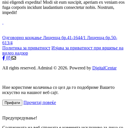
nisi eligendi expedita! Modi sit eum suscipit, aperiam ex veniam eos
fuga corporis incidunt laudantium consectetur nobis. Nostrum,
impedit!
Одговорно коцкање
Лиценца бр.41-1644/1
Лиценца бр.50-
613/4
Политика за приватност
Изјава за приватност при вршење на
видео надзор
All rights reserved. Admiral © 2026. Powered by
DigitalCentar
Ние користиме колачиња со цел да го подобриме Вашето
искуство на нашиот веб сајт.
Прочитај повеќе
Прифати
Предупредување!
Содржината на веб страната е наменета исклучиво за лица со