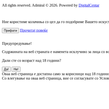
All rights reserved. Admiral © 2026. Powered by
DigitalCentar
Ние користиме колачиња со цел да го подобриме Вашето искуств
Прочитај повеќе
Прифати
Предупредување!
Содржината на веб страната е наменета исклучиво за лица со во
Дали сте со возраст над 18 години?
Да!
Не!
Оваа веб страница е достапна само за корисници над 18 години
Со влегување на оваа веб страница, вие се согласувате со Усло