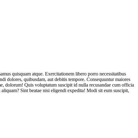
usamus quisquam atque. Exercitationem libero porro necessitatibus
endi dolores, quibusdam, aut debitis tempore. Consequuntur maiores
, dolorum! Quis voluptatum suscipit id nulla recusandae cum officia
aliquam? Sint beatae nisi eligendi expedita! Modi sit eum suscipit,