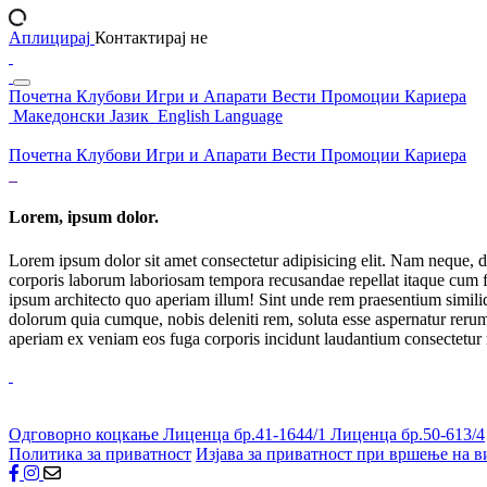
Аплицирај
Контактирај не
Почетна
Клубови
Игри и Апарати
Вести
Промоции
Кариера
Македонски Јазик
English Language
Почетна
Клубови
Игри и Апарати
Вести
Промоции
Кариера
Lorem, ipsum dolor.
Lorem ipsum dolor sit amet consectetur adipisicing elit. Nam neque, d
corporis laborum laboriosam tempora recusandae repellat itaque cum f
ipsum architecto quo aperiam illum! Sint unde rem praesentium simil
dolorum quia cumque, nobis deleniti rem, soluta esse aspernatur rerum 
aperiam ex veniam eos fuga corporis incidunt laudantium consectetur
Одговорно коцкање
Лиценца бр.41-1644/1
Лиценца бр.50-613/4
Политика за приватност
Изјава за приватност при вршење на в