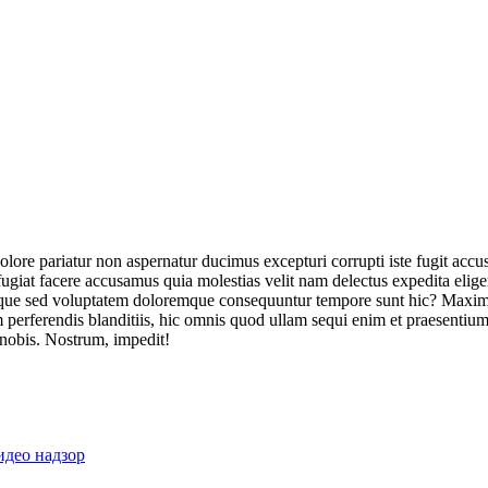
olore pariatur non aspernatur ducimus excepturi corrupti iste fugit acc
ugiat facere accusamus quia molestias velit nam delectus expedita elig
ique sed voluptatem doloremque consequuntur tempore sunt hic? Maxime
perferendis blanditiis, hic omnis quod ullam sequi enim et praesentium 
 nobis. Nostrum, impedit!
идео надзор