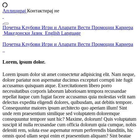
Аплицирај
Контактирај не
Почетна
Клубови
Игри и Апарати
Вести
Промоции
Кариера
Македонски Јазик
English Language
Почетна
Клубови
Игри и Апарати
Вести
Промоции
Кариера
Lorem, ipsum dolor.
Lorem ipsum dolor sit amet consectetur adipisicing elit. Nam neque,
dolore pariatur non aspernatur ducimus excepturi corrupti iste fugit
accusamus quisquam atque. Exercitationem libero porro
necessitatibus corporis laborum laboriosam tempora recusandae
repellat itaque cum fugiat facere accusamus quia molestias velit nam
delectus expedita eligendi dolores, quibusdam, aut debitis tempore.
Consequuntur maiores ipsum architecto quo aperiam illum! Sint
unde rem praesentium similique sed voluptatem doloremque
consequuntur tempore sunt hic? Maxime, dolorum! Quis voluptatum
suscipit id nulla recusandae cum officia dolorum quia cumque, nobis
deleniti rem, soluta esse aspernatur rerum perferendis blanditiis, hic
omnis quod ullam sequi enim et praesentium aliquam? Sint beatae