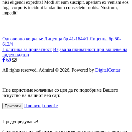
nisi eligendi expedita! Modi sit eum suscipit, aperiam ex veniam eos
fuga corporis incidunt laudantium consectetur nobis. Nostrum,
impedit!
Одговорно коцкање
Лиценца бр.41-1644/1
Лиценца бр.50-
613/4
Политика за приватност
Изјава за приватност при вршење на
видео надзор
All rights reserved. Admiral © 2026. Powered by
DigitalCentar
Ние користиме колачиња со цел да го подобриме Вашето
искуство на нашиот веб сајт.
Прочитај повеќе
Прифати
Предупредување!
Содржината на веб страната е наменета исклучиво за лица со