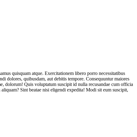
usamus quisquam atque. Exercitationem libero porro necessitatibus
endi dolores, quibusdam, aut debitis tempore. Consequuntur maiores
, dolorum! Quis voluptatum suscipit id nulla recusandae cum officia
aliquam? Sint beatae nisi eligendi expedita! Modi sit eum suscipit,