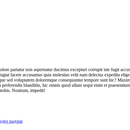
olore pariatur non aspernatur ducimus excepturi corrupti iste fugit acc
ugiat facere accusamus quia molestias velit nam delectus expedita elig
ique sed voluptatem doloremque consequuntur tempore sunt hic? Maxime
perferendis blanditiis, hic omnis quod ullam sequi enim et praesentium 
 nobis. Nostrum, impedit!
идео надзор