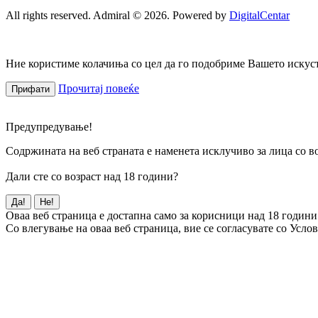
All rights reserved. Admiral © 2026. Powered by
DigitalCentar
Ние користиме колачиња со цел да го подобриме Вашето искуств
Прочитај повеќе
Прифати
Предупредување!
Содржината на веб страната е наменета исклучиво за лица со во
Дали сте со возраст над 18 години?
Да!
Не!
Оваа веб страница е достапна само за корисници над 18 години
Со влегување на оваа веб страница, вие се согласувате со Усло