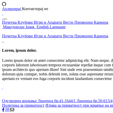
Аплицирај
Контактирај не
Почетна
Клубови
Игри и Апарати
Вести
Промоции
Кариера
Македонски Јазик
English Language
Почетна
Клубови
Игри и Апарати
Вести
Промоции
Кариера
Lorem, ipsum dolor.
Lorem ipsum dolor sit amet consectetur adipisicing elit. Nam neque, d
corporis laborum laboriosam tempora recusandae repellat itaque cum f
ipsum architecto quo aperiam illum! Sint unde rem praesentium simil
dolorum quia cumque, nobis deleniti rem, soluta esse aspernatur rerum 
aperiam ex veniam eos fuga corporis incidunt laudantium consectetur
Одговорно коцкање
Лиценца бр.41-1644/1
Лиценца бр.50-613/4
Политика за приватност
Изјава за приватност при вршење на в