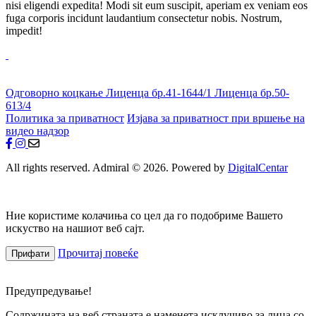
nisi eligendi expedita! Modi sit eum suscipit, aperiam ex veniam eos
fuga corporis incidunt laudantium consectetur nobis. Nostrum,
impedit!
Одговорно коцкање
Лиценца бр.41-1644/1
Лиценца бр.50-
613/4
Политика за приватност
Изјава за приватност при вршење на
видео надзор
All rights reserved. Admiral © 2026. Powered by
DigitalCentar
Ние користиме колачиња со цел да го подобриме Вашето
искуство на нашиот веб сајт.
Прочитај повеќе
Прифати
Предупредување!
Содржината на веб страната е наменета исклучиво за лица со