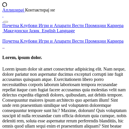
Аплицирај
Контактирај не
Почетна
Клубови
Игри и Апарати
Вести
Промоции
Кариера
Македонски Јазик
English Language
Почетна
Клубови
Игри и Апарати
Вести
Промоции
Кариера
Lorem, ipsum dolor.
Lorem ipsum dolor sit amet consectetur adipisicing elit. Nam neque,
dolore pariatur non aspernatur ducimus excepturi corrupti iste fugit
accusamus quisquam atque. Exercitationem libero porro
necessitatibus corporis laborum laboriosam tempora recusandae
repellat itaque cum fugiat facere accusamus quia molestias velit nam
delectus expedita eligendi dolores, quibusdam, aut debitis tempore.
Consequuntur maiores ipsum architecto quo aperiam illum! Sint
unde rem praesentium similique sed voluptatem doloremque
consequuntur tempore sunt hic? Maxime, dolorum! Quis voluptatum
suscipit id nulla recusandae cum officia dolorum quia cumque, nobis
deleniti rem, soluta esse aspernatur rerum perferendis blanditiis, hic
omnis quod ullam sequi enim et praesentium aliquam? Sint beatae