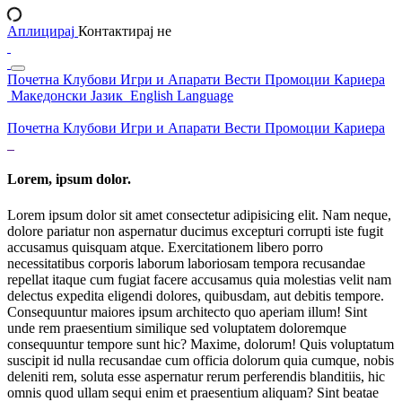
Аплицирај
Контактирај не
Почетна
Клубови
Игри и Апарати
Вести
Промоции
Кариера
Македонски Јазик
English Language
Почетна
Клубови
Игри и Апарати
Вести
Промоции
Кариера
Lorem, ipsum dolor.
Lorem ipsum dolor sit amet consectetur adipisicing elit. Nam neque,
dolore pariatur non aspernatur ducimus excepturi corrupti iste fugit
accusamus quisquam atque. Exercitationem libero porro
necessitatibus corporis laborum laboriosam tempora recusandae
repellat itaque cum fugiat facere accusamus quia molestias velit nam
delectus expedita eligendi dolores, quibusdam, aut debitis tempore.
Consequuntur maiores ipsum architecto quo aperiam illum! Sint
unde rem praesentium similique sed voluptatem doloremque
consequuntur tempore sunt hic? Maxime, dolorum! Quis voluptatum
suscipit id nulla recusandae cum officia dolorum quia cumque, nobis
deleniti rem, soluta esse aspernatur rerum perferendis blanditiis, hic
omnis quod ullam sequi enim et praesentium aliquam? Sint beatae