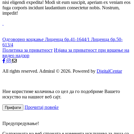
nisi eligendi expedita! Modi sit eum suscipit, aperiam ex veniam eos
fuga corporis incidunt laudantium consectetur nobis. Nostrum,
impedit!
Одговорно коцкање
Лиценца бр.41-1644/1
Лиценца бр.50-
613/4
Политика за приватност
Изјава за приватност при вршење на
видео надзор
All rights reserved. Admiral © 2026. Powered by
DigitalCentar
Ние користиме колачиња со цел да го подобриме Вашето
искуство на нашиот веб сајт.
Прочитај повеќе
Прифати
Предупредување!
Содржината на веб страната е наменета исклучиво за лица со