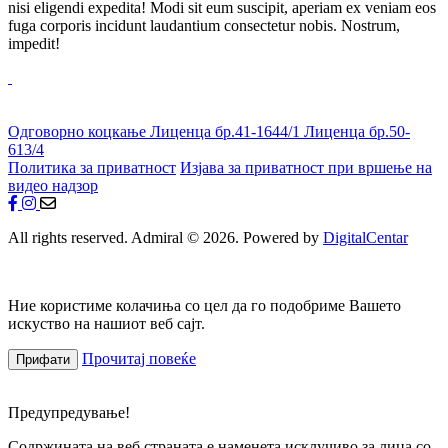
nisi eligendi expedita! Modi sit eum suscipit, aperiam ex veniam eos
fuga corporis incidunt laudantium consectetur nobis. Nostrum,
impedit!
Одговорно коцкање
Лиценца бр.41-1644/1
Лиценца бр.50-
613/4
Политика за приватност
Изјава за приватност при вршење на
видео надзор
All rights reserved. Admiral © 2026. Powered by
DigitalCentar
Ние користиме колачиња со цел да го подобриме Вашето
искуство на нашиот веб сајт.
Прочитај повеќе
Прифати
Предупредување!
Содржината на веб страната е наменета исклучиво за лица со