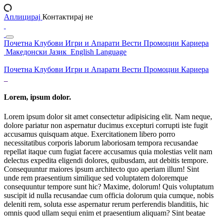
Аплицирај
Контактирај не
Почетна
Клубови
Игри и Апарати
Вести
Промоции
Кариера
Македонски Јазик
English Language
Почетна
Клубови
Игри и Апарати
Вести
Промоции
Кариера
Lorem, ipsum dolor.
Lorem ipsum dolor sit amet consectetur adipisicing elit. Nam neque,
dolore pariatur non aspernatur ducimus excepturi corrupti iste fugit
accusamus quisquam atque. Exercitationem libero porro
necessitatibus corporis laborum laboriosam tempora recusandae
repellat itaque cum fugiat facere accusamus quia molestias velit nam
delectus expedita eligendi dolores, quibusdam, aut debitis tempore.
Consequuntur maiores ipsum architecto quo aperiam illum! Sint
unde rem praesentium similique sed voluptatem doloremque
consequuntur tempore sunt hic? Maxime, dolorum! Quis voluptatum
suscipit id nulla recusandae cum officia dolorum quia cumque, nobis
deleniti rem, soluta esse aspernatur rerum perferendis blanditiis, hic
omnis quod ullam sequi enim et praesentium aliquam? Sint beatae