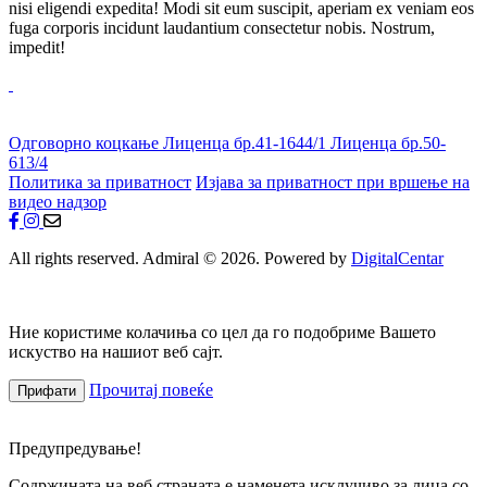
nisi eligendi expedita! Modi sit eum suscipit, aperiam ex veniam eos
fuga corporis incidunt laudantium consectetur nobis. Nostrum,
impedit!
Одговорно коцкање
Лиценца бр.41-1644/1
Лиценца бр.50-
613/4
Политика за приватност
Изјава за приватност при вршење на
видео надзор
All rights reserved. Admiral © 2026. Powered by
DigitalCentar
Ние користиме колачиња со цел да го подобриме Вашето
искуство на нашиот веб сајт.
Прочитај повеќе
Прифати
Предупредување!
Содржината на веб страната е наменета исклучиво за лица со