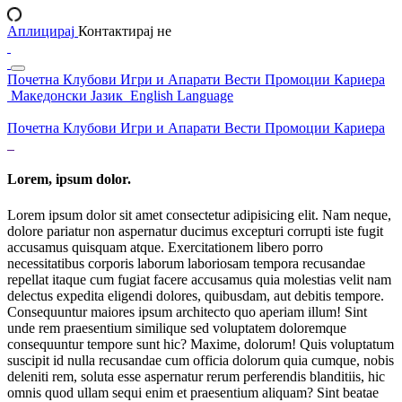
Аплицирај
Контактирај не
Почетна
Клубови
Игри и Апарати
Вести
Промоции
Кариера
Македонски Јазик
English Language
Почетна
Клубови
Игри и Апарати
Вести
Промоции
Кариера
Lorem, ipsum dolor.
Lorem ipsum dolor sit amet consectetur adipisicing elit. Nam neque,
dolore pariatur non aspernatur ducimus excepturi corrupti iste fugit
accusamus quisquam atque. Exercitationem libero porro
necessitatibus corporis laborum laboriosam tempora recusandae
repellat itaque cum fugiat facere accusamus quia molestias velit nam
delectus expedita eligendi dolores, quibusdam, aut debitis tempore.
Consequuntur maiores ipsum architecto quo aperiam illum! Sint
unde rem praesentium similique sed voluptatem doloremque
consequuntur tempore sunt hic? Maxime, dolorum! Quis voluptatum
suscipit id nulla recusandae cum officia dolorum quia cumque, nobis
deleniti rem, soluta esse aspernatur rerum perferendis blanditiis, hic
omnis quod ullam sequi enim et praesentium aliquam? Sint beatae