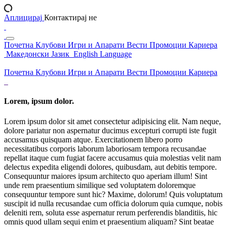
Аплицирај
Контактирај не
Почетна
Клубови
Игри и Апарати
Вести
Промоции
Кариера
Македонски Јазик
English Language
Почетна
Клубови
Игри и Апарати
Вести
Промоции
Кариера
Lorem, ipsum dolor.
Lorem ipsum dolor sit amet consectetur adipisicing elit. Nam neque,
dolore pariatur non aspernatur ducimus excepturi corrupti iste fugit
accusamus quisquam atque. Exercitationem libero porro
necessitatibus corporis laborum laboriosam tempora recusandae
repellat itaque cum fugiat facere accusamus quia molestias velit nam
delectus expedita eligendi dolores, quibusdam, aut debitis tempore.
Consequuntur maiores ipsum architecto quo aperiam illum! Sint
unde rem praesentium similique sed voluptatem doloremque
consequuntur tempore sunt hic? Maxime, dolorum! Quis voluptatum
suscipit id nulla recusandae cum officia dolorum quia cumque, nobis
deleniti rem, soluta esse aspernatur rerum perferendis blanditiis, hic
omnis quod ullam sequi enim et praesentium aliquam? Sint beatae