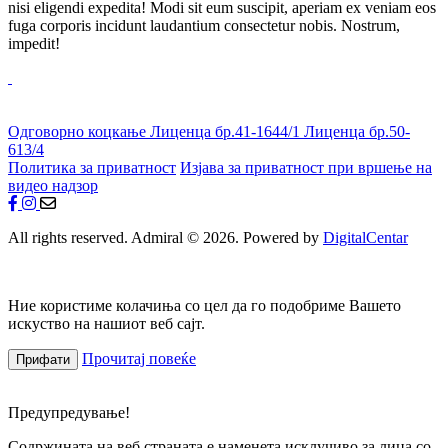
nisi eligendi expedita! Modi sit eum suscipit, aperiam ex veniam eos
fuga corporis incidunt laudantium consectetur nobis. Nostrum,
impedit!
Одговорно коцкање
Лиценца бр.41-1644/1
Лиценца бр.50-
613/4
Политика за приватност
Изјава за приватност при вршење на
видео надзор
All rights reserved. Admiral © 2026. Powered by
DigitalCentar
Ние користиме колачиња со цел да го подобриме Вашето
искуство на нашиот веб сајт.
Прочитај повеќе
Прифати
Предупредување!
Содржината на веб страната е наменета исклучиво за лица со