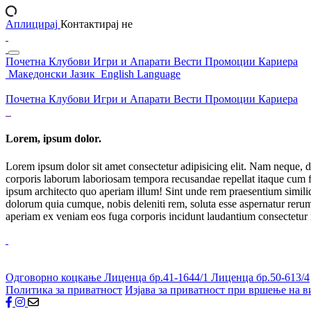
Аплицирај
Контактирај не
Почетна
Клубови
Игри и Апарати
Вести
Промоции
Кариера
Македонски Јазик
English Language
Почетна
Клубови
Игри и Апарати
Вести
Промоции
Кариера
Lorem, ipsum dolor.
Lorem ipsum dolor sit amet consectetur adipisicing elit. Nam neque, d
corporis laborum laboriosam tempora recusandae repellat itaque cum f
ipsum architecto quo aperiam illum! Sint unde rem praesentium simil
dolorum quia cumque, nobis deleniti rem, soluta esse aspernatur rerum 
aperiam ex veniam eos fuga corporis incidunt laudantium consectetur
Одговорно коцкање
Лиценца бр.41-1644/1
Лиценца бр.50-613/4
Политика за приватност
Изјава за приватност при вршење на в