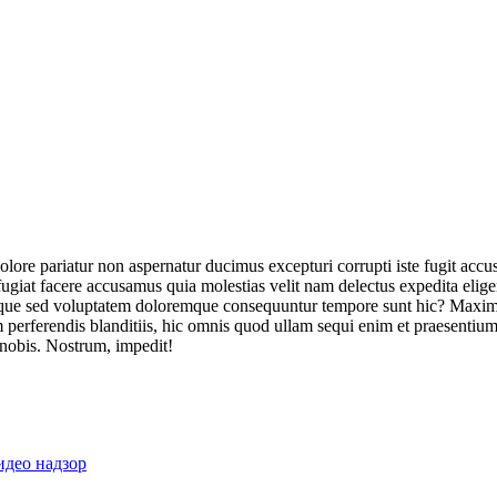
olore pariatur non aspernatur ducimus excepturi corrupti iste fugit acc
ugiat facere accusamus quia molestias velit nam delectus expedita elig
ique sed voluptatem doloremque consequuntur tempore sunt hic? Maxime
perferendis blanditiis, hic omnis quod ullam sequi enim et praesentium 
 nobis. Nostrum, impedit!
идео надзор