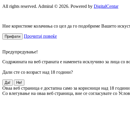
All rights reserved. Admiral © 2026. Powered by
DigitalCentar
Ние користиме колачиња со цел да го подобриме Вашето искуств
Прочитај повеќе
Прифати
Предупредување!
Содржината на веб страната е наменета исклучиво за лица со во
Дали сте со возраст над 18 години?
Да!
Не!
Оваа веб страница е достапна само за корисници над 18 години
Со влегување на оваа веб страница, вие се согласувате со Усло