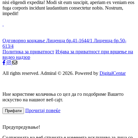
nisi eligendi expedita! Modi sit eum suscipit, aperiam ex veniam eos
fuga corporis incidunt laudantium consectetur nobis. Nostrum,
impedit!
Одговорно коцкање
Лиценца бр.41-1644/1
Лиценца бр.50-
613/4
Политика за приватност
Изјава за приватност при вршење на
видео надзор
All rights reserved. Admiral © 2026. Powered by
DigitalCentar
Ние користиме колачиња со цел да го подобриме Вашето
искуство на нашиот веб сајт.
Прочитај повеќе
Прифати
Предупредување!
Содржината на веб страната е наменета исклучиво за лица со