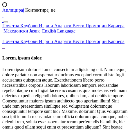
Аплицирај
Контактирај не
Почетна
Клубови
Игри и Апарати
Вести
Промоции
Кариера
Македонски Јазик
English Language
Почетна
Клубови
Игри и Апарати
Вести
Промоции
Кариера
Lorem, ipsum dolor.
Lorem ipsum dolor sit amet consectetur adipisicing elit. Nam neque,
dolore pariatur non aspernatur ducimus excepturi corrupti iste fugit
accusamus quisquam atque. Exercitationem libero porro
necessitatibus corporis laborum laboriosam tempora recusandae
repellat itaque cum fugiat facere accusamus quia molestias velit nam
delectus expedita eligendi dolores, quibusdam, aut debitis tempore.
Consequuntur maiores ipsum architecto quo aperiam illum! Sint
unde rem praesentium similique sed voluptatem doloremque
consequuntur tempore sunt hic? Maxime, dolorum! Quis voluptatum
suscipit id nulla recusandae cum officia dolorum quia cumque, nobis
deleniti rem, soluta esse aspernatur rerum perferendis blanditiis, hic
omnis quod ullam sequi enim et praesentium aliquam? Sint beatae